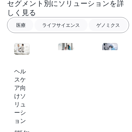
セグメント別にソリューションを詳
しく見る
医療
ライフサイエンス
ゲノミクス
ヘル
ライ
ゲノ
スケ
フサ
ミク
ア向
イエ
ス向
けソ
ンス
けソ
リュ
向け
リュ
ーシ
ソリ
ーシ
ョン
ュー
ョン
ショ
AWS for
AWS for