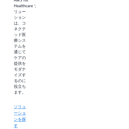
ン
Healthcare ソ
Genomics
リュー
ソリュ
AWS for
ション
ーショ
Life
は、コ
ンは、
Sciences ソ
ネクテ
自動化
リュー
ッド医
された
ション
療シス
ワーク
は、治
テムを
フロー
療ライ
通じて
を通じ
フサイ
ケアの
て複雑
クル全
提供を
なゲノ
体にわ
モダナ
ム解析
たるイ
イズす
を合理
ノベー
るのに
化する
ション
役立ち
のに役
の強化
ます。
立ちま
に役立
す。
ちま
ソリュ
す。
ソリュ
ーショ
ーショ
ンを探
ソリュ
ンを探
す
ーショ