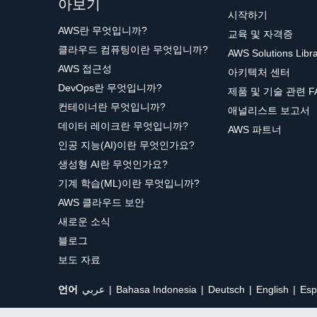
아보기
시작하기
AWS란 무엇입니까?
교육 및 자격증
클라우드 컴퓨팅이란 무엇입니까?
AWS Solutions Libr
AWS 접근성
아키텍처 센터
DevOps란 무엇입니까?
제품 및 기술 관련 F
컨테이너란 무엇입니까?
애널리스트 보고서
데이터 레이크란 무엇입니까?
AWS 파트너
인공 지능(AI)이란 무엇인가요?
생성형 AI란 무엇인가요?
기계 학습(ML)이란 무엇입니까?
AWS 클라우드 보안
새로운 소식
블로그
보도 자료
언어
عربي
Bahasa Indonesia
Deutsch
English
Esp