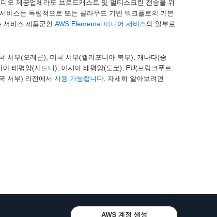
비디오 제공업체라도 브로드캐스트 및 멀티스크린 전송을 위
 서비스는 독립적으로 또는 클라우드 기반 워크플로의 기본
는 서비스 제품군인
AWS Elemental 미디어 서비스
의 일부로
), 미국 서부(오레곤), 미국 서부(캘리포니아 북부), 캐나다(중
시아 태평양(시드니), 아시아 태평양(도쿄), EU(프랑크푸르
(미국 서부) 리전에서
사용 가능합니다.
자세히 알아보려면
AWS 계정 생성