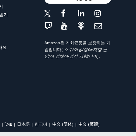
기
 받기
Amazon은 기회균등을 보장하는 기
 개요
업입니다(
소수/여성/장애/재향 군
인/성 정체성/성적 지향/나이
).
ไทย
日本語
한국어
中文 (简体)
中文 (繁體)