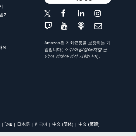
기
 받기
Amazon은 기회균등을 보장하는 기
 개요
업입니다(
소수/여성/장애/재향 군
인/성 정체성/성적 지향/나이
).
ไทย
日本語
한국어
中文 (简体)
中文 (繁體)