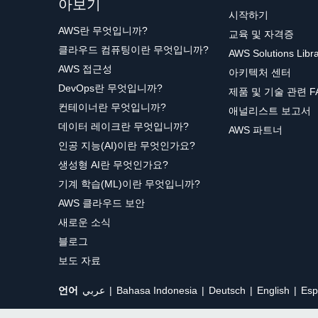
아보기
시작하기
AWS란 무엇입니까?
교육 및 자격증
클라우드 컴퓨팅이란 무엇입니까?
AWS Solutions Libr
AWS 접근성
아키텍처 센터
DevOps란 무엇입니까?
제품 및 기술 관련 F
컨테이너란 무엇입니까?
애널리스트 보고서
데이터 레이크란 무엇입니까?
AWS 파트너
인공 지능(AI)이란 무엇인가요?
생성형 AI란 무엇인가요?
기계 학습(ML)이란 무엇입니까?
AWS 클라우드 보안
새로운 소식
블로그
보도 자료
언어
عربي
Bahasa Indonesia
Deutsch
English
Esp