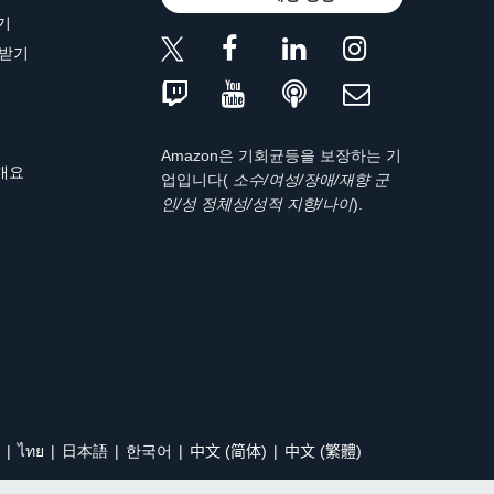
기
 받기
Amazon은 기회균등을 보장하는 기
 개요
업입니다(
소수/여성/장애/재향 군
인/성 정체성/성적 지향/나이
).
ไทย
日本語
한국어
中文 (简体)
中文 (繁體)