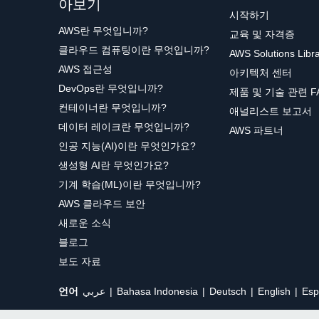
아보기
시작하기
AWS란 무엇입니까?
교육 및 자격증
클라우드 컴퓨팅이란 무엇입니까?
AWS Solutions Libr
AWS 접근성
아키텍처 센터
DevOps란 무엇입니까?
제품 및 기술 관련 F
컨테이너란 무엇입니까?
애널리스트 보고서
데이터 레이크란 무엇입니까?
AWS 파트너
인공 지능(AI)이란 무엇인가요?
생성형 AI란 무엇인가요?
기계 학습(ML)이란 무엇입니까?
AWS 클라우드 보안
새로운 소식
블로그
보도 자료
언어
عربي
Bahasa Indonesia
Deutsch
English
Esp