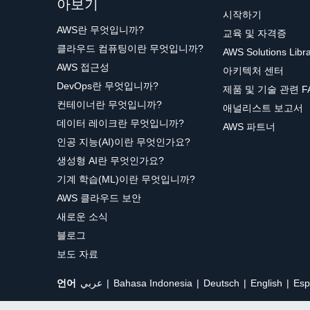
아보기
시작하기
AWS란 무엇입니까?
교육 및 자격증
클라우드 컴퓨팅이란 무엇입니까?
AWS Solutions Libr
AWS 접근성
아키텍처 센터
DevOps란 무엇입니까?
제품 및 기술 관련 F
컨테이너란 무엇입니까?
애널리스트 보고서
데이터 레이크란 무엇입니까?
AWS 파트너
인공 지능(AI)이란 무엇인가요?
생성형 AI란 무엇인가요?
기계 학습(ML)이란 무엇입니까?
AWS 클라우드 보안
새로운 소식
블로그
보도 자료
언어
عربي
Bahasa Indonesia
Deutsch
English
Esp