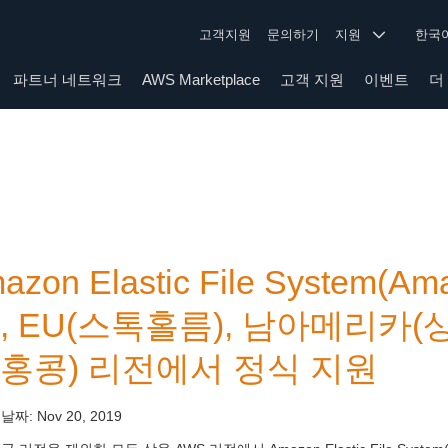
고객지원
문의하기
지원
한
파트너 네트워크
AWS Marketplace
고객 지원
이벤트
더
azon Elastic File System(
), EU(스톡홀름), 남아메리카
(홍콩) 리전에서 정식 지원
 날짜:
Nov 20, 2019