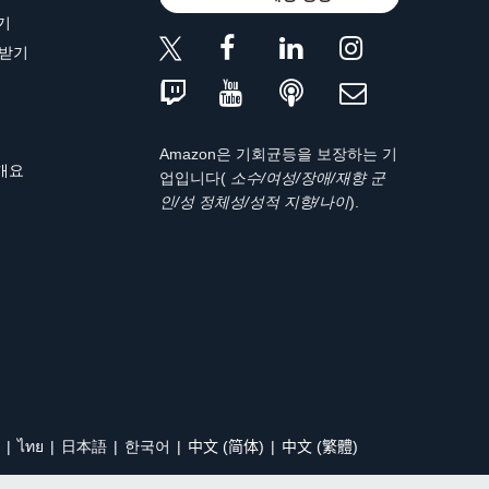
기
 받기
Amazon은 기회균등을 보장하는 기
 개요
업입니다(
소수/여성/장애/재향 군
인/성 정체성/성적 지향/나이
).
ไทย
日本語
한국어
中文 (简体)
中文 (繁體)