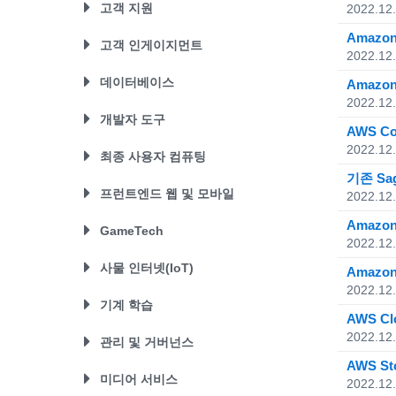
AWS App Runner
Amazon MSK
고객 지원
2022.12
Service(SQS)
AWS Elastic Beanstalk
AWS Copilot
Amazon OpenSearch Service
Amazo
AWS Fargate
AWS IQ
고객 인게이지먼트
AWS Fargate
Amazon QuickSight
2022.12
AWS Lambda
AWS Managed Services
Amazon ECR
Amazon Redshift
Amazon Connect
데이터베이스
Amazo
AWS Outposts
AWS Support
Amazon ECS
Amazon Pinpoint
2022.12
AWS Serverless Application
AWS Database Migration Service
개발자 도구
Amazon EKS
Amazon Simple Email
Repository
AWS C
Amazon Aurora
Service(SES)
Bottlerocket
2022.12
AWS Cloud9
Amazon EC2
최종 사용자 컴퓨팅
Amazon DocumentDB
AWS Cloud Development Kit
Amazon ECR
기존 Sa
Amazon DynamoDB
Amazon AppStream 2.0
프런트엔드 웹 및 모바일
2022.12
AWS CodeArtifact
Amazon ECS
Amazon ElastiCache
Amazon WorkLink
AWS CodeBuild
Amazon EKS
Amazo
AWS Amplify
GameTech
Amazon Keyspaces
Amazon WorkSpaces
2022.12
AWS CodeCommit
Amazon Lightsail
AWS AppSync
Amazon MemoryDB
Amazon GameLift
사물 인터넷(IoT)
AWS CodeDeploy
Amazo
Amazon Linux 2
AWS Device Farm
Amazon Neptune
Amazon Lumberyard
2022.12
AWS CodePipeline
Amazon Linux 2022
AWS Mobile Hub
AWS IoT Analytics
기계 학습
Amazon RDS
AWS C
AWS CodeStar
Amazon VPC
Amazon API Gateway
AWS IoT 버튼
Amazon Redshift
2022.12
Amazon SageMaker
관리 및 거버넌스
AWS 명령줄 인터페이스
Amazon Location Service
AWS IoT 1-Click
AWS DeepLens
AWS St
AWS Device Farm
Amazon Pinpoint
AWS IoT Core
AWS Auto Scaling
미디어 서비스
2022.12
AWS DeepRacer
AWS Serverless Application