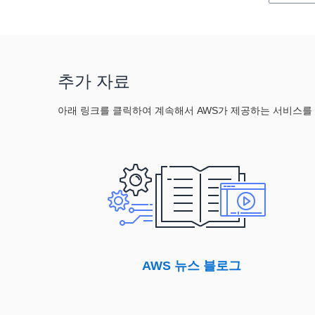
Management(IAM)
AWS Snowcone
Amazon EventBridge
AWS IAM Identity Center(이전의
AWS Snowmobile
Amazon API Gateway
SSO)
AWS Storage Gateway
AWS Key Management Service
Amazon EFS
AWS Network Firewall
추가 자료
Amazon Elastic Block Store
AWS Organizations
Amazon FSx for Lustre
아래 링크를 클릭하여 계속해서 AWS가 제공하는 서비스를
AWS Private Certificate Authority
Amazon FSx for NetApp ONTAP
AWS Resource Access Manager
Amazon FSx for OpenZFS
AWS Secrets Manager
Amazon FSx for Windows File
AWS Security Hub
Server
AWS Shield
Amazon Simple Storage
AWS WAF
Service(S3)
Amazon Cognito
CloudEndure Disaster Recovery
Amazon Cloud Directory
AWS 뉴스 블로그
Amazon Detective
Amazon GuardDuty
Amazon Inspector