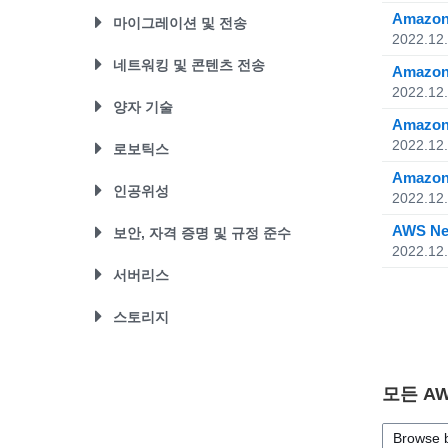
AWS IoT Device Defender
AWS CloudFormation
Amazon CodeGuru
Repository
AWS Elemental MediaConnect
Amazo
마이그레이션 및 전송
AWS IoT Device Management
AWS CloudTrail
2022.12
Amazon Comprehend
AWS 도구 & SDK
AWS Elemental MediaConvert
AWS IoT Events
AWS Config
AWS Application Migration Service
네트워킹 및 콘텐츠 전송
Amazon DevOps Guru
AWS X-Ray
Amazo
AWS Elemental MediaLive
AWS IoT ExpressLink
AWS Control Tower
AWS Database Migration Service
2022.12
Amazon Elastic Inference
Amazon CodeGuru
AWS Elemental MediaPackage
AWS App Mesh
양자 기술
AWS IoT Greengrass
AWS 관리 콘솔
AWS DataSync
Amazon Forecast
Amazon Corretto
Amazo
AWS Elemental MediaStore
AWS Cloud Map
AWS IoT SiteWise
AWS OpsWorks
AWS Migration Hub
Amazon Braket
2022.12
로보틱스
Amazon Kendra
AWS Elemental MediaTailor
AWS Direct Connect
AWS IoT Things Graph
AWS Organizations
AWS Snowball
Amazon Lex
Amazon
Amazon IVS
AWS Global Accelerator
AWS IoT Roborunner
FreeRTOS
인공위성
AWS Proton
AWS Snowball Edge
2022.12
Amazon Personalize
Amazon Kinesis Video Streams
AWS Transit Gateway
AWS Robomaker
AWS Resilience Hub
AWS Snowcone
AWS Ground Station
AWS N
Amazon Polly
보안, 자격 증명 및 규정 준수
Amazon Nimble Studio
Amazon API Gateway
AWS Service Catalog
AWS Server Migration Service
2022.12
Amazon Rekognition
Amazon CloudFront
AWS Artifact
AWS Systems Manager
서버리스
AWS Transfer Family
Amazon Textract
Amazon Route 53
AWS Audit Manager
AWS Trusted Advisor
CloudEndure Migration
Amazon Transcribe
AWS Lambda
스토리지
Amazon VPC
AWS Certificate Manager
AWS Well-Architected Tool
Amazon Translate
AWS Step Functions
Elastic Load Balancing(ELB)
AWS CloudHSM
Amazon CloudWatch
AWS Backup
AWS 기반 TensorFlow
Amazon Simple Notification
AWS Directory Service
AWS Elastic Disaster Recovery
Service(SNS)
모든 A
AWS Firewall Manager
AWS Snowball
Amazon Simple Queue
AWS Identity and Access
AWS Snowball Edge
Service(SQS)
Browse 