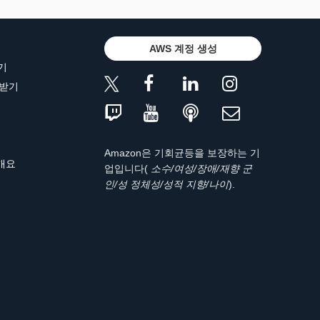
AWS 계정 생성
기
 받기
Amazon은 기회균등을 보장하는 기
 개요
업입니다(
소수/여성/장애/재향 군
인/성 정체성/성적 지향/나이
).