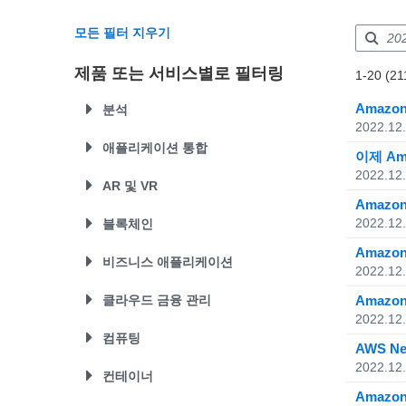
모든 필터 지우기
제품 또는 서비스별로 필터링
Showing re
1-20 (21
Total resul
Amazo
분석
2022.12
AWS Data Pipeline
애플리케이션 통합
이제 Am
AWS Glue
2022.12
AWS Step Functions
AR 및 VR
AWS Lake Formation
Amazon
Amazon API Gateway
Amazon Athena
Amazon Sumerian
2022.12
블록체인
Amazon AppFlow
Amazon CloudSearch
Amazo
AWS AppSync
Amazon Managed Blockchain
비즈니스 애플리케이션
Amazon EMR
2022.12
Amazon EventBridge
Amazon QLDB
Amazon Kinesis
Amazon Chime
클라우드 금융 관리
Amazo
Amazon MQ
Amazon Kinesis Analytics
2022.12
Amazon Chime SDK
Amazon MWAA
AWS Budgets
컴퓨팅
Amazon Kinesis Firehose
Amazon WorkDocs
AWS N
Amazon Simple Notification
AWS Cost Explorer
Amazon Kinesis Streams
2022.12
Amazon WorkMail
AWS Auto Scaling
Service(SNS)
컨테이너
Amazon Kinesis Video Streams
Alexa for Business
AWS Batch
Amazo
Amazon Simple Queue