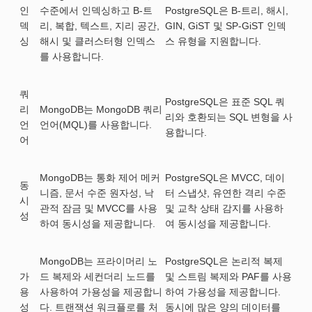
인
수준에서 인덱싱하고 B-트
PostgreSQL은 B-트리, 해시,
덱
리, 복합, 텍스트, 지리 공간,
GIN, GiST 및 SP-GiST 인덱
싱
해시 및 클러스터형 인덱스
스 유형을 지원합니다.
를 사용합니다.
쿼
PostgreSQL은 표준 SQL 쿼
리
MongoDB는 MongoDB 쿼리
리와 호환되는 SQL 변형을 사
언
언어(MQL)를 사용합니다.
용합니다.
어
MongoDB는 통화 제어 메커
PostgreSQL은 MVCC, 데이
동
니즘, 문서 수준 원자성, 낙
터 스냅샷, 유연한 격리 수준
시
관적 잠금 및 MVCC를 사용
및 교착 상태 감지를 사용하
성
하여 동시성을 제공합니다.
여 동시성을 제공합니다.
MongoDB는 프라이머리 노
PostgreSQL은 논리적 복제
가
드 복제와 세컨더리 노드를
및 스트림 복제와 PAF를 사용
용
사용하여 가용성을 제공합니
하여 가용성을 제공합니다.
성
다. 트랜잭션 워크플로를 처
동시에 많은 양의 데이터를