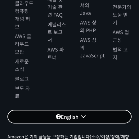
클라우드
서의
기술 관
전문가의
컴퓨팅
Java
련 FAQ
도움 받
개념 허
AWS 상
기
애널리스
브
의 PHP
트 보고
AWS 접
AWS 클
서
AWS 상
근성
라우드
의
AWS 파
법적 고
보안
JavaScript
트너
지
새로운
소식
블로그
보도 자
료
English
Amazon은 기회 균등을 보장하는 기업입니다(소수/여성/장애/재향