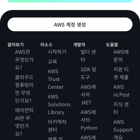
AWS 계정 생성
알아보기
리소스
개발자
도움말
AWS란
시작하기
빌더 센
AWS에
무엇인가
터
문의
교육
요?
SDK 및
지원 티
AWS
클라우드
도구
켓 제출
Trust
컴퓨팅이
Center
AWS에
AWS
란 무엇
서의
re:Post
AWS
인가요?
.NET
Solutions
지식 센
에이전틱
Library
AWS에
터
AI란 무
서의
아키텍처
AWS
엇인가
Python
센터
Support
요?
AWS에
개요
제품 및