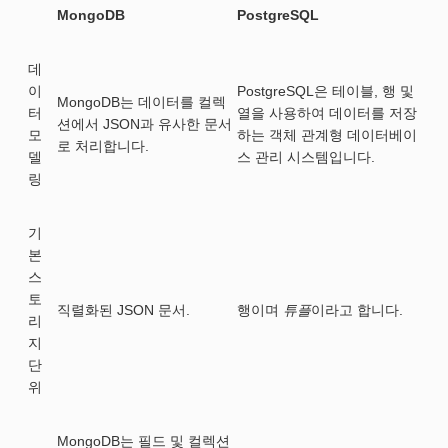
MongoDB
PostgreSQL
데
이
PostgreSQL은 테이블, 행 및
MongoDB는 데이터를 컬렉
터
열을 사용하여 데이터를 저장
션에서 JSON과 유사한 문서
모
하는 객체 관계형 데이터베이
로 처리합니다.
델
스 관리 시스템입니다.
링
기
본
스
토
직렬화된 JSON 문서.
행이며
튜플
이라고 합니다.
리
지
단
위
MongoDB는 필드 및 컬렉션