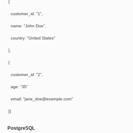
{
customer_id: "1",
name: “John Doe”,
country: "United States"
},
{
customer_id: "2",
age: “35”
email: "jane_doe@example.com"
}]
PostgreSQL