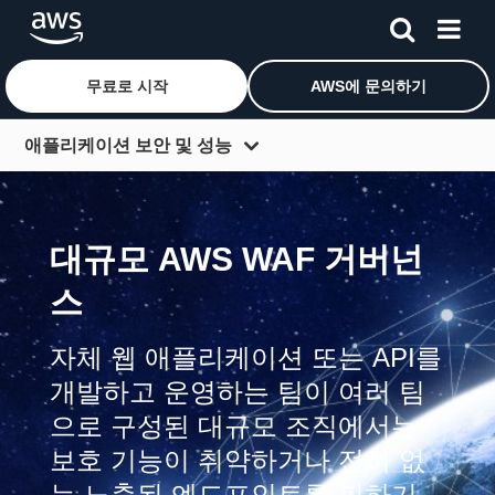
무료로 시작
AWS에 문의하기
메인 콘텐츠로 건너뛰기
애플리케이션 보안 및 성능
개요
시작하기
대규모 AWS WAF 거버넌
웹 가속화
스
경계 보호
자체 웹 애플리케이션 또는 API를
비디오 스트리밍
개발하고 운영하는 팀이 여러 팀
콘텐츠 검색
으로 구성된 대규모 조직에서는
보호 기능이 취약하거나 전혀 없
는 노출된 엔드포인트를 피하기