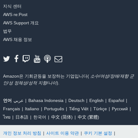
지식 센터
AWS re:Post
AWS Support 개요
법무
AWS 채용 정보
Amazon은 기회균등을 보장하는 기업입니다(
소수/여성/장애/재향 군
인/성 정체성/성적 지향/나이
).
언어
عربي
Bahasa Indonesia
Deutsch
English
Español
Français
Italiano
Português
Tiếng Việt
Türkçe
Ρусский
ไทย
日本語
한국어
中文 (简体)
中文 (繁體)
개인 정보 처리 방침
|
사이트 이용 약관
|
쿠키 기본 설정
|