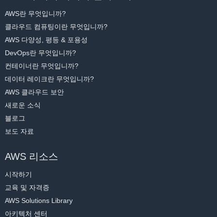
명
]을 입력합니다.
니다.
AWS란 무엇입니까?
[
다음 단계
]를 선택합니다.
클라우드 컴퓨팅이란 무엇입니까?
[
환경 설정
]은 기본값으로 두고, 새 t2.micro EC2 인스턴스를 시작
AWS 다양성, 평등 & 포용성
합니다. 이 경우 30분 동안 활동이 없으면 일시 중지됩니다.
DevOps란 무엇입니까?
컨테이너란 무엇입니까?
[
다음 단계
]를 선택합니다.
데이터 레이크란 무엇입니까?
이제 이 자습서를 시작할 준비를 마쳤습니다. 첫 번째 모듈에서는,
환경 설정을 검토하고 [
환경 생성
]을 선택합니다. 환경을 프로비저
AWS 클라우드 보안
DynamoDB 테이블에 항목을 삽입하고 검색합니다.
닝하고 준비하는 데 몇 분 정도 걸릴 수 있습니다.
새로운 소식
준비를 마치면 IDE의 시작 화면이 열립니다.
블로그
보도 자료
이제 AWS Cloud9 환경을 볼 수 있습니다. 다음 스크린샷에서 보여준 
AWS 리소스
대로, AWS Cloud9 화면의 세 가지 영역을 살펴보겠습니다.
시작하기
파일 탐색기:
 화면 왼쪽에 있는 파일 탐색기는 디렉터리의 파일 목
교육 및 자격증
록을 표시합니다.
AWS Solutions Library
파일 편집기:
 화면 오른쪽 상단에 있는 파일 편집기에서는 파일 탐
아키텍처 센터