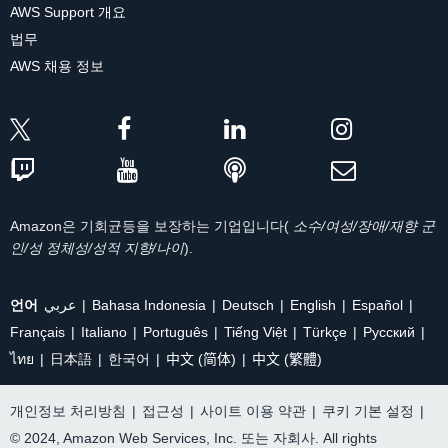
AWS Support 개요
법무
AWS 채용 정보
Amazon은 기회균등을 보장하는 기업입니다(
소수/여성/장애/재향 군
인/성 정체성/성적 지향/나이
).
언어
عربي
Bahasa Indonesia
Deutsch
English
Español
Français
Italiano
Português
Tiếng Việt
Türkçe
Ρусский
ไทย
日本語
한국어
中文 (简体)
中文 (繁體)
개인정보 처리방침
|
접근성
|
사이트 이용 약관
|
쿠키 기본 설정
|
© 2024, Amazon Web Services, Inc. 또는 자회사. All rights