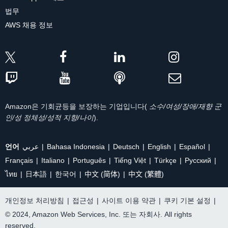
법무
AWS 채용 정보
Amazon은 기회균등을 보장하는 기업입니다(
소수/여성/장애/재향 군
인/성 정체성/성적 지향/나이
).
언어
عربي
Bahasa Indonesia
Deutsch
English
Español
Français
Italiano
Português
Tiếng Việt
Türkçe
Ρусский
ไทย
日本語
한국어
中文 (简体)
中文 (繁體)
개인정보 처리방침
|
접근성
|
사이트 이용 약관
|
쿠키 기본 설정
|
© 2024, Amazon Web Services, Inc. 또는 자회사. All rights
reserved.