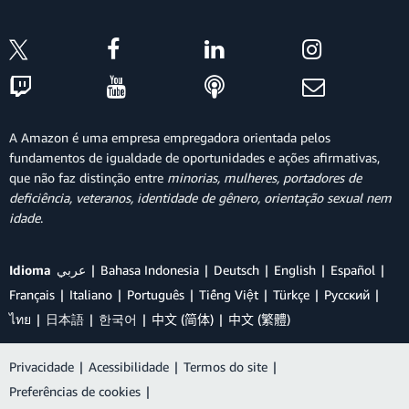
A Amazon é uma empresa empregadora orientada pelos
fundamentos de igualdade de oportunidades e ações afirmativas,
que não faz distinção entre
minorias, mulheres, portadores de
deficiência, veteranos, identidade de gênero, orientação sexual nem
idade
.
Idioma
عربي
Bahasa Indonesia
Deutsch
English
Español
Français
Italiano
Português
Tiếng Việt
Türkçe
Ρусский
ไทย
日本語
한국어
中文 (简体)
中文 (繁體)
Privacidade
|
Acessibilidade
|
Termos do site
|
Preferências de cookies
|