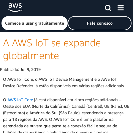
Pular para o conteúdo principal
Clique aqui para voltar à página inicial da Amazon Web Ser
Comece a usar gratuitamente
Fale conosco
A AWS IoT se expande
globalmente
Publicado:
Jul 9, 2019
O AWS IoT Core, o AWS IoT Device Management e o AWS IoT
Device Defender já estão disponíveis em várias regiões adicionais.
O
AWS IoT Core
já está disponível em cinco regiões adicionais –
Oeste dos EUA (Norte da Califórnia), Canadá (Central), UE (Paris), UE
(Estocolmo) e América do Sul (São Paulo), estendendo a presença
para 18 regiões da AWS. O AWS IoT Core é uma plataforma
gerenciada de nuvem que permite a conexão fácil e segura de
bilhões de dispositivos a aplicativos de nuvem e a outros