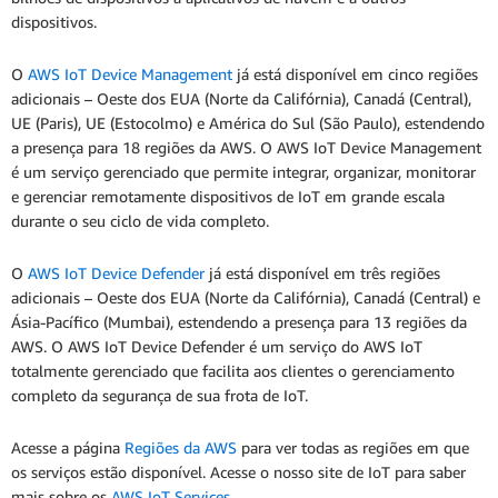
dispositivos.
O
AWS IoT Device Management
já está disponível em cinco regiões
adicionais – Oeste dos EUA (Norte da Califórnia), Canadá (Central),
UE (Paris), UE (Estocolmo) e América do Sul (São Paulo), estendendo
a presença para 18 regiões da AWS. O AWS IoT Device Management
é um serviço gerenciado que permite integrar, organizar, monitorar
e gerenciar remotamente dispositivos de IoT em grande escala
durante o seu ciclo de vida completo.
O
AWS IoT Device Defender
já está disponível em três regiões
adicionais – Oeste dos EUA (Norte da Califórnia), Canadá (Central) e
Ásia-Pacífico (Mumbai), estendendo a presença para 13 regiões da
AWS. O AWS IoT Device Defender é um serviço do AWS IoT
totalmente gerenciado que facilita aos clientes o gerenciamento
completo da segurança de sua frota de IoT.
Acesse a página
Regiões da AWS
para ver todas as regiões em que
os serviços estão disponível. Acesse o nosso site de IoT para saber
mais sobre os
AWS IoT Services
.