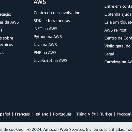
AWS
Entre em cont
Centro do desenvolvedor
ficação
Obtenha ajuda 
SDKs e ferramentas
ões da AWS
Crie um tíquet
.NET na AWS
ra
AWS re:Post
Python na AWS
s sobre
Centro de Con
écnicos
Java na AWS
Visão geral d
tas
PHP na AWS
Legal
JavaScript na AWS
Carreiras na A
pañol
Français
Italiano
Português
Tiếng Việt
Türkçe
Ρусский
as de cookies
|
© 2024, Amazon Web Services, Inc. ou suas afiliadas. Tod