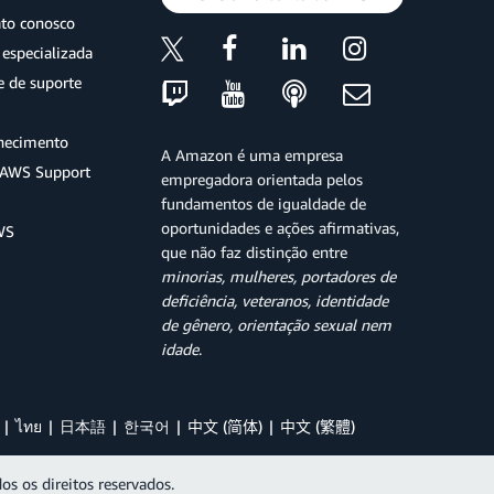
ato conosco
especializada
e de suporte
hecimento
A Amazon é uma empresa
o AWS Support
empregadora orientada pelos
fundamentos de igualdade de
oportunidades e ações afirmativas,
WS
que não faz distinção entre
minorias, mulheres, portadores de
deficiência, veteranos, identidade
de gênero, orientação sexual nem
idade
.
ไทย
日本語
한국어
中文 (简体)
中文 (繁體)
os os direitos reservados.