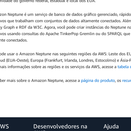
idade do governo federal, estadual e local dos EUA.
n Neptune é um serviço de banco de dados gráfico gerenciado, rápido e 
tivos que trabalham com conjuntos de dados altamente conectados. Além 
ty Graph e RDF da W3C. Agora, você pode criar instâncias do Neptune 
tivos usando consultas do Apache TinkerPop Gremlin ou do SPARQL que
nte conectados.
ode usar o Amazon Neptune nas seguintes regiões da AWS: Leste dos EU
d (EUA-Oeste), Europa (Frankfurt, Irlanda, Londres, Estocolmo) e Ásia-P
ais informações sobre as regiões e os serviços da AWS, acesse a
tabela 
aber mais sobre o Amazon Neptune, acesse a
página do produto
, os
recu
AWS
Desenvolvedores na
Ajuda