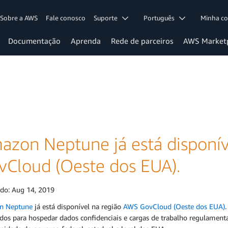
Sobre a AWS
Fale conosco
Suporte
Português
Minha c
Documentação
Aprenda
Rede de parceiros
AWS Market
azon Neptune já está disponí
vCloud (Oeste dos EUA).
ado:
Aug 14, 2019
n Neptune
já está disponível na região
AWS GovCloud (Oeste dos EUA)
ados para hospedar dados confidenciais e cargas de trabalho regulament