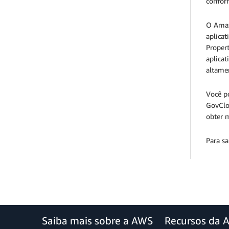
conform
O Amazo
aplica
Proper
aplica
altame
Você p
GovClou
obter m
Para s
Saiba mais sobre a AWS
Recursos da 