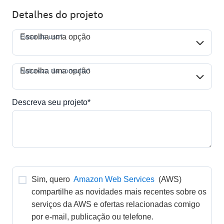
Detalhes do projeto
Caso de uso*
Caso de uso*
Escolha uma opção
Natureza da consulta*
Natureza da consulta*
Escolha uma opção
Descreva seu projeto*
Sim, quero 
Amazon Web Services
 (AWS) 
compartilhe as novidades mais recentes sobre os 
serviços da AWS e ofertas relacionadas comigo 
por e-mail, publicação ou telefone. 