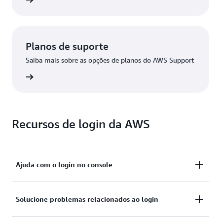
 da AWS
Planos de suporte
Saiba mais sobre as opções de planos do AWS Support
Support
Recursos de login da AWS
Ajuda com o login no console
Você precisa de ajuda para fazer login no Console de
Solucione problemas relacionados ao login
Gerenciamento da AWS?