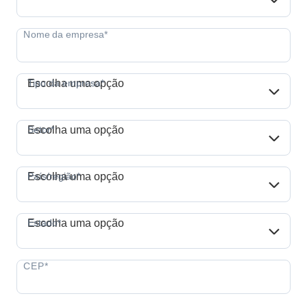
Tipo da empresa*
Tipo da empresa*
Escolha uma opção
Setor*
Setor*
Escolha uma opção
País/região*
País/região*
Escolha uma opção
Estado*
Estado*
Escolha uma opção