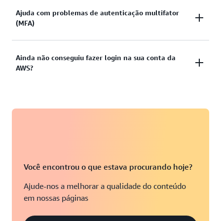
Você tentou fazer login utilizando as credenciais
Ajuda com problemas de autenticação multifator
Visualizar documentação
(MFA)
fornecidas, mas não obteve êxito? Ou não dispõe
das credenciais para acessar a conta de usuário-raiz
da AWS?
Dispositivo de autenticação multifator (MFA)
Ainda não conseguiu fazer login na sua conta da
AWS?
perdido ou inutilizável
Visualizar soluções
Visualizar solução
Caso ainda não consiga acessar sua conta da AWS,
preencha este formulário.
Visualizar formulário
Você encontrou o que estava procurando hoje?
Ajude-nos a melhorar a qualidade do conteúdo
em nossas páginas