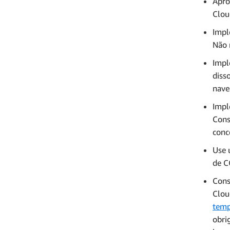
Apro
Clou
Impl
Não 
Impl
diss
nave
Impl
Cons
conc
Use 
de C
Cons
Clou
temp
obri