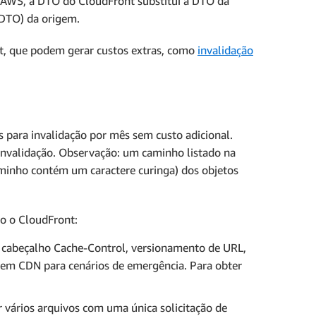
AWS, a DTO do CloudFront substitui a DTO da
(DTO) da origem.
nt, que podem gerar custos extras, como
invalidação
 para invalidação por mês sem custo adicional.
 invalidação. Observação: um caminho listado na
caminho contém um caractere curinga) dos objetos
do o CloudFront:
 cabeçalho Cache-Control, versionamento de URL,
as em CDN para cenários de emergência. Para obter
r vários arquivos com uma única solicitação de