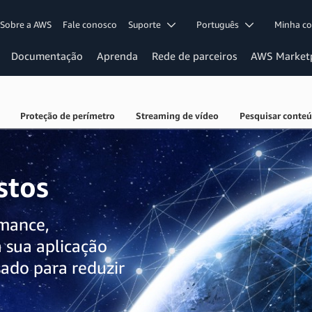
Sobre a AWS
Fale conosco
Suporte
Português
Minha c
Documentação
Aprenda
Rede de parceiros
AWS Market
Proteção de perímetro
Streaming de vídeo
Pesquisar conte
stos
rmance,
 sua aplicação
ado para reduzir