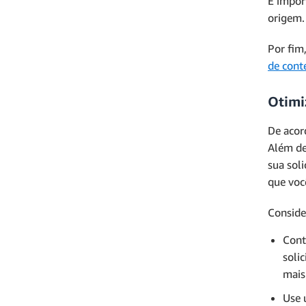
É impor
origem.
Por fim
de cont
Otimi
De aco
Além de
sua sol
que voc
Conside
Cont
soli
mais
Use 