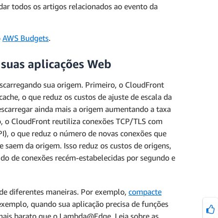
dar todos os artigos relacionados ao evento da
o
AWS Budgets
.
 suas aplicações Web
escarregando sua origem. Primeiro, o CloudFront
 cache, o que reduz os custos de ajuste de escala da
escarregar ainda mais a origem aumentando a taxa
do, o CloudFront reutiliza conexões TCP/TLS com
I), o que reduz o número de novas conexões que
e saem da origem. Isso reduz os custos de origens,
do de conexões recém-estabelecidas por segundo e
 de diferentes maneiras. Por exemplo,
compacte
exemplo, quando sua aplicação precisa de funções
é mais barato que o Lambda@Edge. Leia sobre as