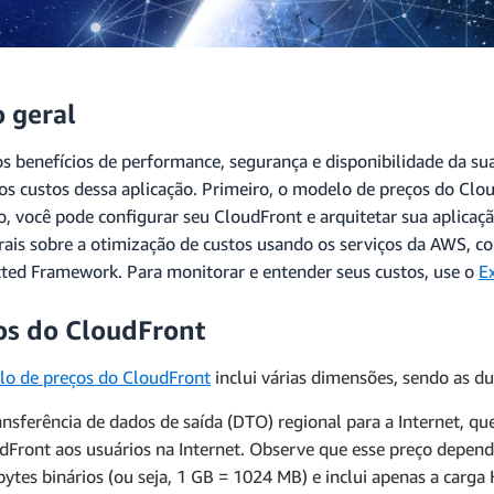
o geral
s benefícios de performance, segurança e disponibilidade da su
 os custos dessa aplicação. Primeiro, o modelo de preços do Clo
, você pode configurar seu CloudFront e arquitetar sua aplicaçã
rais sobre a otimização de custos usando os serviços da AWS, c
cted Framework. Para monitorar e entender seus custos, use o
E
os do CloudFront
o de preços do CloudFront
inclui várias dimensões, sendo as d
ansferência de dados de saída (DTO) regional para a Internet, q
dFront aos usuários na Internet. Observe que esse preço depend
bytes binários (ou seja, 1 GB = 1024 MB) e inclui apenas a carga