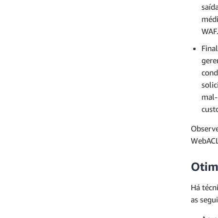
saíd
médi
WAF
Fina
gere
cond
soli
mal-
cust
Observe
WebACL
Otim
Há técn
as segui