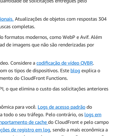
antidade de solicitações entregues pelo
ionais.
Atualizações de objetos com respostas 304
uscas completas.
do formatos modernos, como WebP e Avif. Além
oad de imagens que não são renderizadas por
ídeo. Considere a
codificação de vídeo QVBR
.
m os tipos de dispositivos. Este
blog
explica o
amento do CloudFront Functions.
, o que elimina o custo das solicitações anteriores
onômica para você.
Logs de acesso padrão
do
a todo o seu tráfego. Pelo contrário, os
logs em
portamento de cache
do CloudFront e pelo campo
pções de registro em log
, sendo a mais econômica a