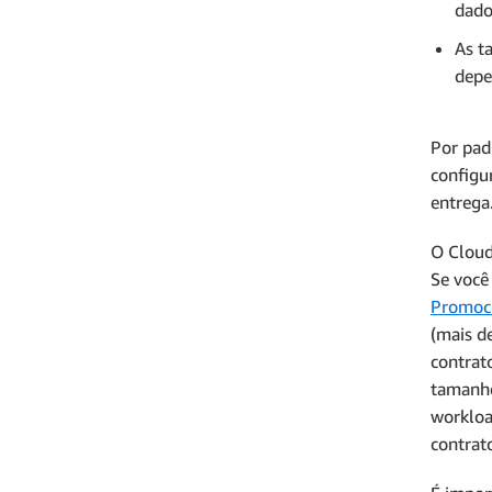
dado
As t
depe
Por pad
configu
entrega
O Cloud
Se você
Promoci
(mais d
contrat
tamanho
workloa
contrat