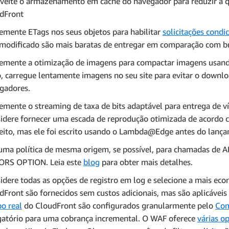
veite o armazenamento em cache do navegador para reduzir a qu
dFront
emente ETags nos seus objetos para habilitar
solicitações condic
modificado são mais baratas de entregar em comparação com b
emente a otimização de imagens para compactar imagens usan
o, carregue lentamente imagens no seu site para evitar o downl
gadores.
emente o streaming de taxa de bits adaptável para entrega de v
idere fornecer uma escada de reprodução otimizada de acordo co
eito, mas ele foi escrito usando o Lambda@Edge antes do lanç
uma política de mesma origem, se possível, para chamadas de API
ORS OPTION. Leia este
blog
para obter mais detalhes.
idere todas as opções de registro em log e selecione a mais ec
dFront são fornecidos sem custos adicionais, mas são aplicáveis 
o real
do CloudFront são configurados granularmente pelo
Com
gatório para uma cobrança incremental. O WAF oferece
várias o