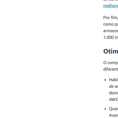
melhore
Por fim
como pa
armazen
1.000 i
Otim
O comp
diferen
Habi
de a
domí
AWS 
Quan
Avan