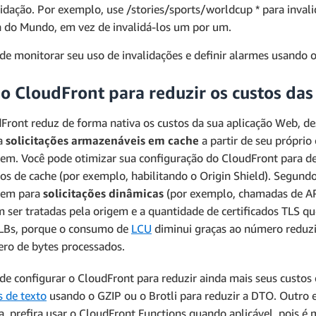
lidação. Por exemplo, use /stories/sports/worldcup * para invali
 do Mundo, em vez de invalidá-los um por um.
de monitorar seu uso de invalidações e definir alarmes usando 
 o CloudFront para reduzir os custos das
Front reduz de forma nativa os custos da sua aplicação Web, d
a
solicitações armazenáveis em cache
a partir de seu próprio
gem. Você pode otimizar sua configuração do CloudFront para d
tos de cache (por exemplo, habilitando o Origin Shield). Segun
gem para
solicitações dinâmicas
(por exemplo, chamadas de AP
m ser tratadas pela origem e a quantidade de certificados TLS qu
LBs, porque o consumo de
LCU
diminui graças ao número reduzi
ro de bytes processados.
de configurar o CloudFront para reduzir ainda mais seus custos
s de texto
usando o GZIP ou o Brotli para reduzir a DTO. Outro 
a, prefira usar o CloudFront Functions quando aplicável, pois 