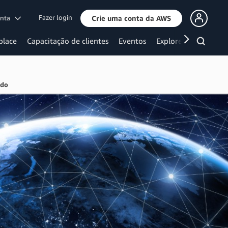
Fazer login
onta
Crie uma conta da AWS
place
Capacitação de clientes
Eventos
Explore mais
údo