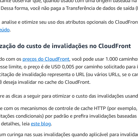
tante observar que, quando usado com uma origem baseada na 
 Dessa forma, você não paga a Transferência de dados de saída 
, analise e otimize seu uso dos atributos opcionais do CloudFro
eúdo
.
zação do custo de invalidações no CloudFront
rdo com os
preços do CloudFront
, você pode usar 1.000 caminhos
sse limite, o preço é de USD 0,005 por caminho solicitado para
icitação de invalidação representa o URL (ou vários URLs, se o 
ê deseja invalidar no cache do CloudFront.
re as dicas a seguir para otimizar o custo das invalidações usan
e com os mecanismos de controle de cache HTTP (por exemplo,
citações condicionais) por padrão e prefira invalidações basead
 detalhes, leia
este blog
.
um curinga nas suas invalidações quando aplicável para invalida