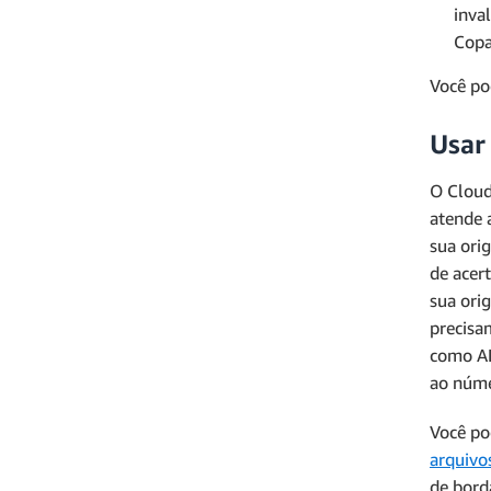
inva
Copa
Você po
Usar
O Cloud
atende 
sua ori
de acer
sua ori
precisa
como A
ao núme
Você po
arquivo
de bord