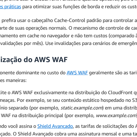
s práticas
para otimizar suas funções de borda e reduzir os cust
, prefira usar o cabeçalho Cache-Control padrão para controlar 
rte de suas operações normais. O mecanismo de controle de cach
amento em cache no navegador e não tem custos (comparado às
nvalidações por mês). Use invalidações para cenários de emergên
ização do AWS WAF
onente dominante no custo do
AWS WAF
geralmente são as tarif
tes maneiras:
lite o AWS WAF exclusivamente na distribuição do CloudFront 
meaças. Por exemplo, se seu conteúdo estático hospedado no S
nio separado (por exemplo,
static.example.com
) em uma distri
WAF na distribuição principal (por exemplo,
www.example.com
do você assina o
Shield Avançado
, as tarifas de solicitações d
çado. O Shield Avançado cobra uma assinatura mensal e uma ta