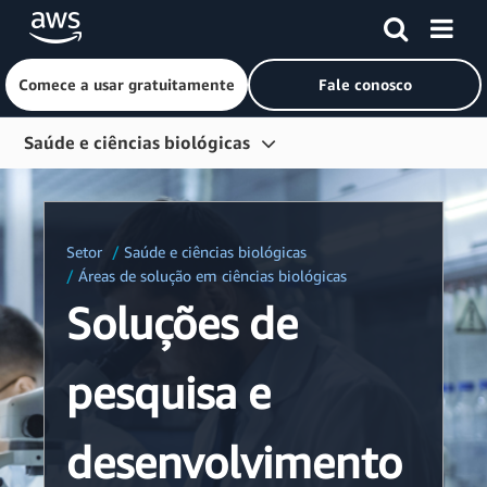
Comece a usar gratuitamente
Fale conosco
Pular para o conteúdo principal
Saúde e ciências biológicas
Visão geral
Segmentos
Setor
Saúde e ciências biológicas
Soluções
Áreas de solução em ciências biológicas
Soluções de
Tecnologia
Compatibilidade
pesquisa e
Estudos de caso
Parceiros
desenvolvimento
Recursos