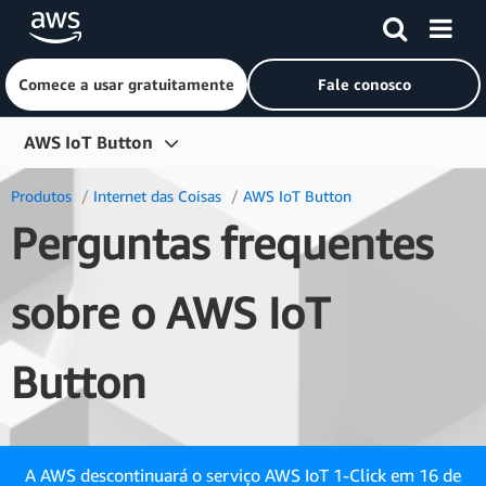
Comece a usar gratuitamente
Fale conosco
Pular para o conteúdo principal
AWS IoT Button
Visão geral
Produtos
Internet das Coisas
AWS IoT Button
Perguntas frequentes
Perguntas frequentes
sobre o AWS IoT
Button
A AWS descontinuará o serviço AWS IoT 1-Click em 16 de