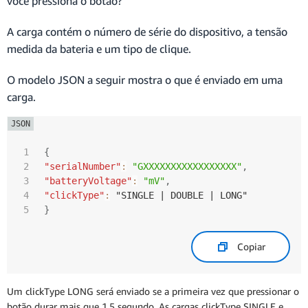
você pressiona o botão?
A carga contém o número de série do dispositivo, a tensão
medida da bateria e um tipo de clique.
O modelo JSON a seguir mostra o que é enviado em uma
carga.
{
"serialNumber"
:
"GXXXXXXXXXXXXXXXXX"
,
"batteryVoltage"
:
"mV"
,
"clickType"
:
}
Copiar
Um clickType LONG será enviado se a primeira vez que pressionar o
botão durar mais que 1,5 segundo. As cargas clickType SINGLE e