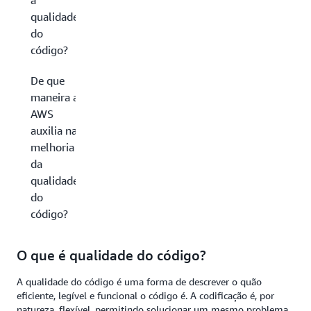
a
qualidade
do
código?
De que
maneira a
AWS
auxilia na
melhoria
da
qualidade
do
código?
O que é qualidade do código?
A qualidade do código é uma forma de descrever o quão
eficiente, legível e funcional o código é. A codificação é, por
natureza, flexível, permitindo solucionar um mesmo problema