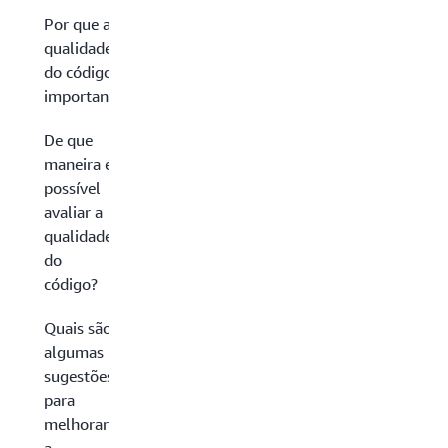
Por que a
qualidade
do código é
importante?
De que
maneira é
possível
avaliar a
qualidade
do
código?
Quais são
algumas
sugestões
para
melhorar