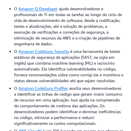
O
Amazon Q Developer
ajuda desenvolvedores e
profissionais de TI em todas as tarefas ao longo do ciclo de
vida de desenvolvimento de software, desde a codificação,
testes e atualizações, até a solução de problemas, a
execução de verificações e correções de segurança, a
otimização de recursos da AWS e a criação de pipelines de
engenharia de dados.
O
Amazon CodeGuru Security
é uma ferramenta de testes
estáticos de segurança de aplicações (SAST, na sigla em
inglês) que combina machine learning (ML) e raciocínio
automatizado. Ele identifica vulnerabilidades no código,
fornece recomendações sobre como corrigi-las e monitora o
status dessas vulnerabilidades até que sejam resolvidas.
O
Amazon CodeGuru Profiler
auxilia seus desenvolvedores
a identificar as linhas de código que geram maior consumo
de recursos em uma aplicação. Isso ajuda na compreensão
do comportamento de runtime das aplicações. Os
desenvolvedores podem identificar e eliminar ineficiências
no código, otimizar a performance e reduzir
significativamente os custos computacionais.
O
AWS Cloud9
é um IDE baseado em nuvem que oferece as