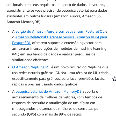
adicionais para seus requisitos de banco de dados de vetores,
especialmente se você precisar de pesquisa vetorial para dados
existentes em outros lugares (Amazon Aurora, Amazon S3,
Amazon MemoryDB):
A
edição do Amazon Aurora compatível com PostgreSQL
e
o
Amazon Relational Database Service (Amazon RDS) para
PostgreSQL
oferecem suporte à extensão pgvector para
armazenar incorporações de modelos de machine learning
(ML) em seu banco de dados e realizar pesquisas de
similaridade eficientes.
O Amazon Neptune ML
é um novo recurso do Neptune que
usa redes neurais gráficas (GNNs), uma técnica de ML criada
especificamente para gráficos, para fazer previsões fáceis,
rápidas e precisas usando dados gráficos.
A
pesquisa vetorial do Amazon MemoryDB
suporta o
armazenamento de milhões de vetores, com tempos de
resposta de consulta e atualização de um dígito em
milissegundos e dezenas de milhares de consultas por
segundo (QPS) com mais de 99% de recall.