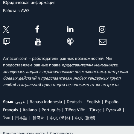
Юридическая информация
Работа в AWS
Amazon.com – работодатель равных возможностей. Мы
предоставляем равные права
представителям меньшинств,
женщинам, лицам с ограниченными возможностями, ветеранам
боевых действий и представителям любых гендерных групп
любой сексуальной ориентации независимо от их возраста
.
Язык
عربي
Bahasa Indonesia
Deutsch
English
Español
Français
Italiano
Português
Tiếng Việt
Türkçe
Ρусский
ไทย
日本語
한국어
中文 (简体)
中文 (繁體)
Конфиденциальность
|
Доступность
|