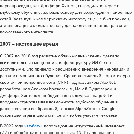
первопроходцы, как Джеффри Хинтон, возродили интерес к
глубокому обучению, заложив основу для возрождения нейронных
сетей. Хотя путь к коммерческому интересу еще не был пройден,
эти инновации заложили основу для следующего этапа развития
искусственного интеллекта.
2007 – настоящее время
С 2007 по 2018 год развитие облачных вычислений сделало
вычислительные мощности и инфраструктуру ИИ более
доступными. Это привело к расширению внедрения инноваций и
развитию машинного обучения. Среди достижений – архитектура
сверточной нейронной сети (CNN) под названием AlexNet,
разработанная Алексом Крижевским, Ильей Суцкевером и
Джеффри Хинтоном, победившая в конкурсе ImageNet и
продемонстрировавшая возможности глубокого обучения в
распознавании изображений, а также AlphaZero от Google,
освоившая игры в шахматы, сёги и го без участия человека.
В 2022 году
чат-боты
, использующие искусственный интеллект
(ИИ) и обработку естественного языка (NLP) для ведения