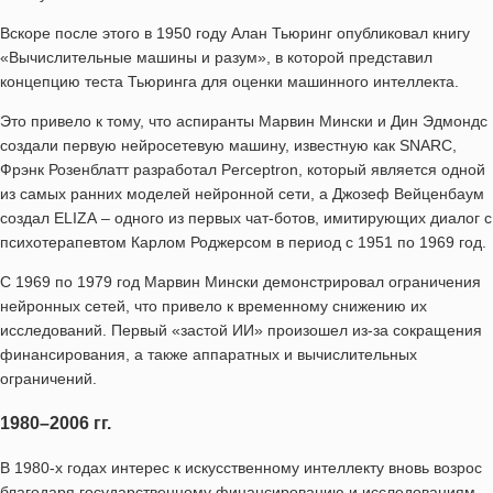
Вскоре после этого в 1950 году Алан Тьюринг опубликовал книгу
«Вычислительные машины и разум», в которой представил
концепцию теста Тьюринга для оценки машинного интеллекта.
Это привело к тому, что аспиранты Марвин Мински и Дин Эдмондс
создали первую нейросетевую машину, известную как SNARC,
Фрэнк Розенблатт разработал Perceptron, который является одной
из самых ранних моделей нейронной сети, а Джозеф Вейценбаум
создал ELIZA – одного из первых чат-ботов, имитирующих диалог с
психотерапевтом Карлом Роджерсом в период с 1951 по 1969 год.
С 1969 по 1979 год Марвин Мински демонстрировал ограничения
нейронных сетей, что привело к временному снижению их
исследований. Первый «застой ИИ» произошел из-за сокращения
финансирования, а также аппаратных и вычислительных
ограничений.
1980–2006 гг.
В 1980-х годах интерес к искусственному интеллекту вновь возрос
благодаря государственному финансированию и исследованиям,