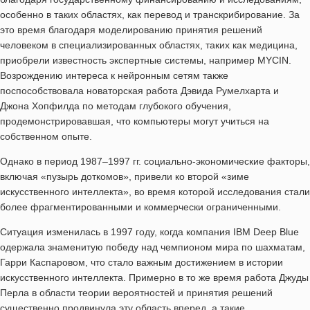
особенно в таких областях, как перевод и транскрибирование. За
это время благодаря моделированию принятия решений
человеком в специализированных областях, таких как медицина,
приобрели известность экспертные системы, например MYCIN.
Возрождению интереса к нейронным сетям также
поспособствовала новаторская работа Дэвида Румелхарта и
Джона Хопфилда по методам глубокого обучения,
продемонстрировавшая, что компьютеры могут учиться на
собственном опыте.
Однако в период 1987–1997 гг. социально-экономические факторы,
включая «пузырь доткомов», привели ко второй «зиме
искусственного интеллекта», во время которой исследования стали
более фрагментированными и коммерчески ограниченными.
Ситуация изменилась в 1997 году, когда компания IBM Deep Blue
одержала знаменитую победу над чемпионом мира по шахматам,
Гарри Каспаровом, что стало важным достижением в истории
искусственного интеллекта. Примерно в то же время работа Джуды
Перла в области теории вероятностей и принятия решений
существенно продвинула эту область вперед, а такие