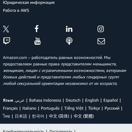
Юридическая информация
Работа в AWS
Amazon.com – работодатель равных возможностей. Мы
предоставляем равные права
представителям меньшинств,
женщинам, лицам с ограниченными возможностями, ветеранам
боевых действий и представителям любых гендерных групп
любой сексуальной ориентации независимо от их возраста
.
Язык
عربي
Bahasa Indonesia
Deutsch
English
Español
Français
Italiano
Português
Tiếng Việt
Türkçe
Ρусский
ไทย
日本語
한국어
中文 (简体)
中文 (繁體)
Конфиденциальность
|
Доступность
|