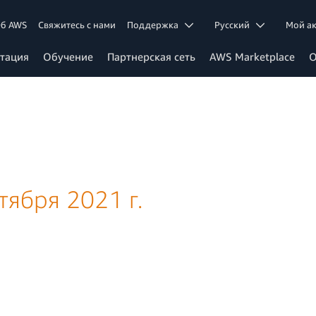
б AWS
Свяжитесь с нами
Поддержка
Ρусский
Мой а
тация
Обучение
Партнерская сеть
AWS Marketplace
О
тября 2021 г.