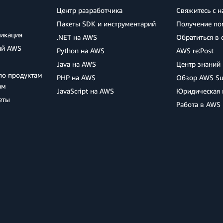
Центр разработчика
Свяжитесь с 
Пакеты SDK и инструментарий
Получение по
фикация
.NET на AWS
Обратиться в
ий AWS
Python на AWS
AWS re:Post
Java на AWS
Центр знаний
по продуктам
PHP на AWS
Обзор AWS Su
ам
JavaScript на AWS
Юридическая
еты
Работа в AWS