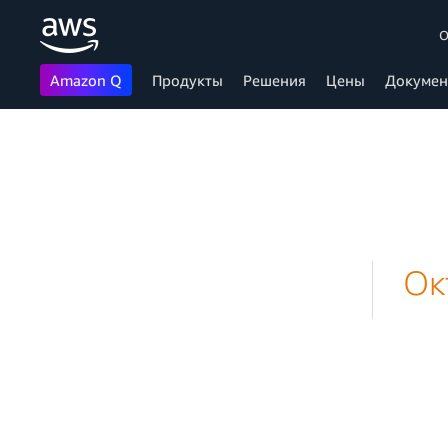
О
Amazon Q
Продукты
Решения
Цены
Докумен
Перейти к главному контенту
Oк