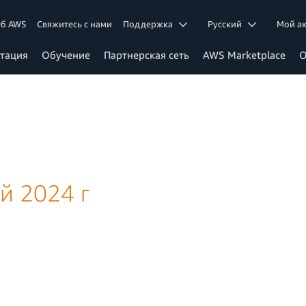
б AWS
Свяжитесь с нами
Поддержка
Ρусский
Мой а
тация
Обучение
Партнерская сеть
AWS Marketplace
О
й 2024 г