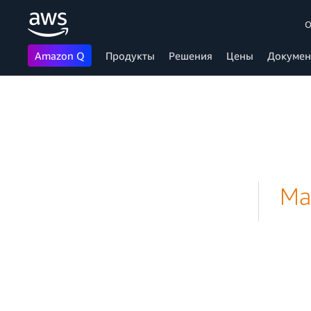
О
Amazon Q
Продукты
Решения
Цены
Докумен
Перейти к главному контенту
Ма