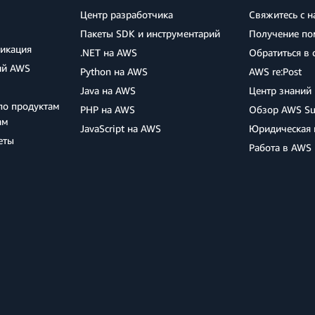
Центр разработчика
Свяжитесь с 
Пакеты SDK и инструментарий
Получение по
фикация
.NET на AWS
Обратиться в
ий AWS
Python на AWS
AWS re:Post
Java на AWS
Центр знаний
по продуктам
PHP на AWS
Обзор AWS Su
ам
JavaScript на AWS
Юридическая
еты
Работа в AWS