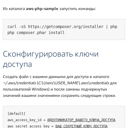
Из каталога
aws-php-sample
запустить команды:
curl -sS https://getcomposer.org/installer | php
php composer.phar install
Сконфигурировать ключи
доступа
Создать файл с вашими данными для доступа в каталоге
~/.aws/credentials
(
C:\Users\USER_NAME\.aws\credentials
для
пользователей Windows) и после замены подчеркнутых
значений вашими значениями сохранить следующие строки.
[default]
aws_access_key_id = 
ИДЕНТИФИКАТОР_ВАШЕГО_КЛЮЧА_ДОСТУПА
aws_secret_access_key = 
ВАШ_СЕКРЕТНЫЙ_КЛЮЧ_ДОСТУПА