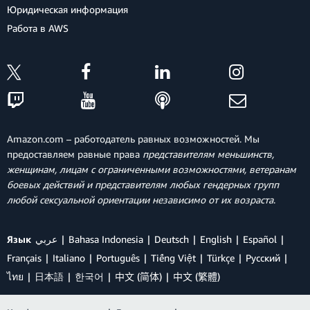
Юридическая информация
Работа в AWS
Amazon.com – работодатель равных возможностей. Мы
предоставляем равные права
представителям меньшинств,
женщинам, лицам с ограниченными возможностями, ветеранам
боевых действий и представителям любых гендерных групп
любой сексуальной ориентации независимо от их возраста
.
Язык
عربي
Bahasa Indonesia
Deutsch
English
Español
Français
Italiano
Português
Tiếng Việt
Türkçe
Ρусский
ไทย
日本語
한국어
中文 (简体)
中文 (繁體)