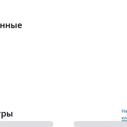
онные
уры
На
кл