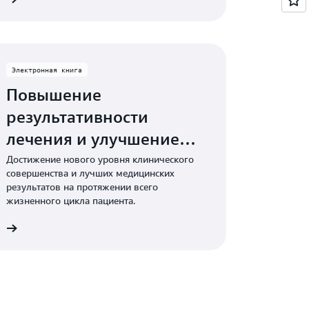
Электронная книга
Повышение
результативности
лечения и улучшение
результатов для бизнеса
Достижение нового уровня клинического
совершенства и лучших медицинских
благодаря машинному
результатов на протяжении всего
жизненного цикла пациента.
обучению
гу