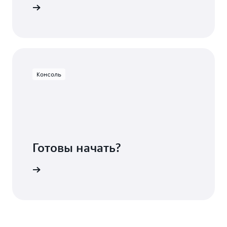
ботчиков
Консоль
Готовы начать?
истрация