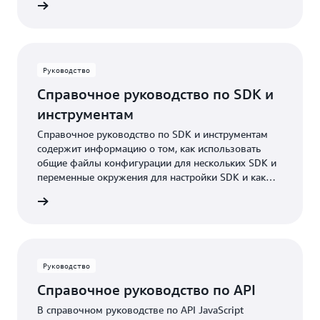
ы кода
Руководство
Справочное руководство по SDK и
инструментам
Справочное руководство по SDK и инструментам
содержит информацию о том, как использовать
общие файлы конфигурации для нескольких SDK и
переменные окружения для настройки SDK и как
выполнять аутентификацию в AWS при разработке
робнее
кода с помощью сервисов AWS.
Руководство
Справочное руководство по API
В справочном руководстве по API JavaScript