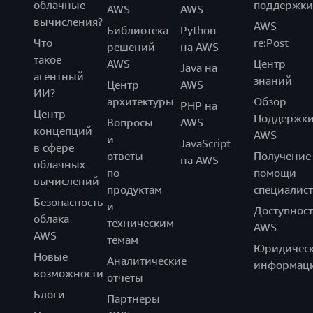
облачные
поддержки
AWS
AWS
вычисления?
AWS
Библиотека
Python
Что
re:Post
решений
на AWS
такое
AWS
Центр
Java на
агентный
знаний
Центр
AWS
ИИ?
архитектуры
Обзор
PHP на
Центр
Поддержк
Вопросы
AWS
концепций
AWS
и
JavaScript
в сфере
ответы
Получение
на AWS
облачных
по
помощи
вычислений
продуктам
специалист
Безопасность
и
Доступност
облака
техническим
AWS
AWS
темам
Юридическ
Новые
Аналитические
информац
возможности
отчеты
Блоги
Партнеры