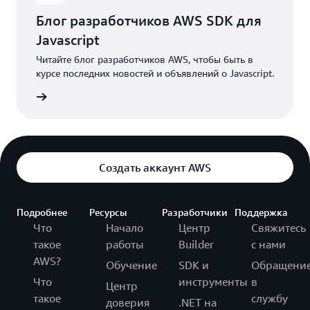
Блог разработчиков AWS SDK для
Javascript
Читайте блог разработчиков AWS, чтобы быть в
курсе последних новостей и объявлений о Javascript.
робнее
Создать аккаунт AWS
Подробнее
Ресурсы
Разработчики
Поддержка
Что
Начало
Центр
Свяжитесь
такое
работы
Builder
с нами
AWS?
Обучение
SDK и
Обращени
Что
инструменты
в
Центр
такое
службу
доверия
.NET на