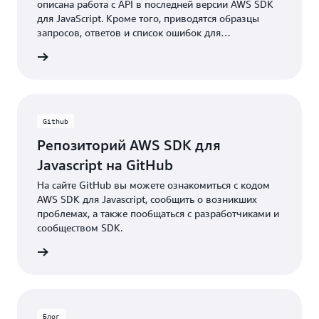
описана работа с API в последней версии AWS SDK
для JavaScript. Кроме того, приводятся образцы
запросов, ответов и список ошибок для
поддерживаемых сетевых протоколов.
нтации
Github
Репозиторий AWS SDK для
Javascript на GitHub
На сайте GitHub вы можете ознакомиться с кодом
AWS SDK для Javascript, сообщить о возникших
проблемах, а также пообщаться с разработчиками и
сообществом SDK.
робнее
Блог