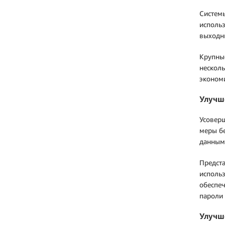
Системы
использ
выходны
Крупные
несколь
эконом
Улучш
Усоверш
меры б
данным 
Предста
исполь
обеспеч
пароли 
Улучш