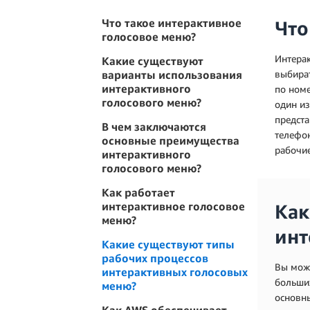
Что такое интерактивное
Что
голосовое меню?
Интерак
Какие существуют
варианты использования
выбират
интерактивного
по номе
голосового меню?
один из
предста
В чем заключаются
телефон
основные преимущества
рабочие
интерактивного
голосового меню?
Как работает
интерактивное голосовое
Как
меню?
инт
Какие существуют типы
рабочих процессов
Вы може
интерактивных голосовых
больши
меню?
основны