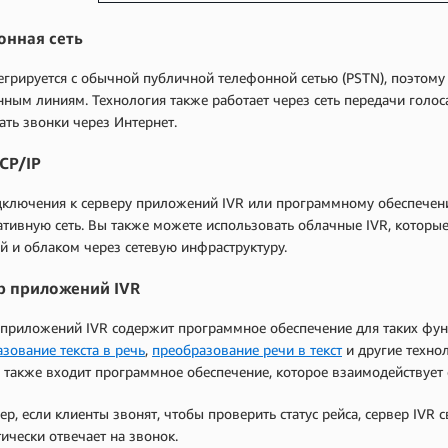
онная сеть
егрируется с обычной публичной телефонной сетью (PSTN), поэтом
ным линиям. Технология также работает через сеть передачи голоса
ть звонки через Интернет.
CP/IP
дключения к серверу приложений IVR или программному обеспечени
тивную сеть. Вы также можете использовать облачные IVR, котор
й и облаком через сетевую инфраструктуру.
р приложений IVR
приложений IVR содержит программное обеспечение для таких функ
зование текста в речь
,
преобразование речи в текст
и другие технол
 также входит программное обеспечение, которое взаимодействуе
р, если клиенты звонят, чтобы проверить статус рейса, сервер IVR
ически отвечает на звонок.