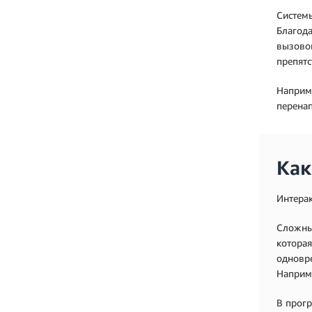
Системы
Благод
вызовов
препятс
Наприме
перенап
Как
Интерак
Сложные
которая
одновре
Наприме
В прогр