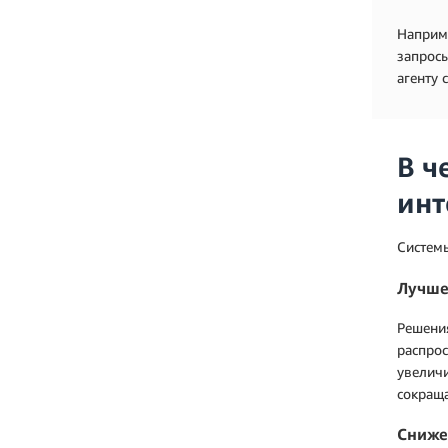
Наприме
запросы
агенту 
В ч
инт
Системы
Лучше
Решени
распро
увеличи
сокращ
Сниже