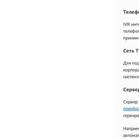
Телеф
IVR инт
телефон
принима
Сеть T
Для по
корпора
системо
Серве
Сервер 
преобра
сервера
Наприме
автомат