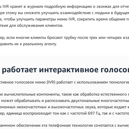
 IVR хранят в журнале подробную информацию о звонках для отчет
аря этому вы сможете улучшить взаимодействие с людьми в будущ
, чтобы улучшить параметры меню IVR, сократить время общения п
твия для обслуживания клиентов.
р, если многие клиенты бросают трубку после трех или четырех вз
равить их к реальному агенту.
 работает интерактивное голос
тивное голосовое меню (IVR) работает с использованием технологии
 вычислительные компоненты, такие как обработка естественного я
 может обрабатывать и распознавать двухтональные многочастотны
менных низкочастотных и высокочастотных звука, которые издает 
р, единица воспроизводит тон как с частотой 697 Гц, так и с частото
аммном обеспечении эта телефонная технология сочетается с вычис