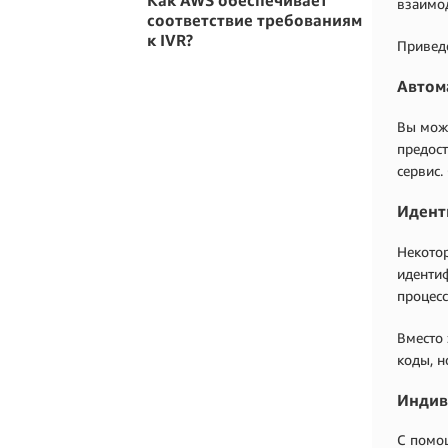
Как AWS обеспечивает
взаимо
соответствие требованиям
к IVR?
Приведе
Автом
Вы може
предост
сервис
Идент
Некотор
идентиф
процесс
Вместо 
коды, н
Индив
С помощ