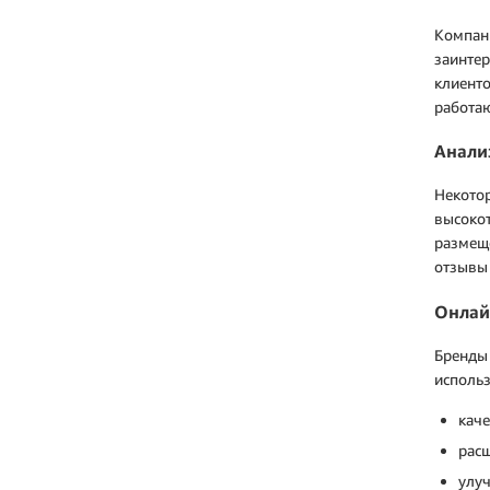
Компан
заинте
клиент
работаю
Анали
Некото
высокот
размеще
отзывы 
Онлай
Бренды 
исполь
каче
расш
улуч