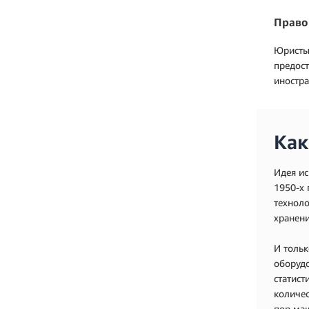
Право
Юристы
предост
иностра
Как
Идея ис
1950-х 
технол
хранени
И тольк
оборудо
статист
количес
пор маш