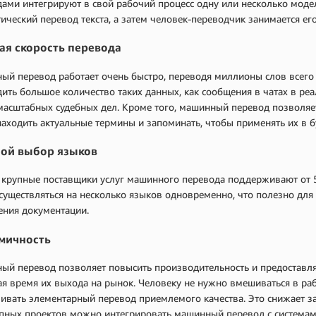
дами интегрируют в свой рабочий процесс одну или несколько мод
ический перевод текста, а затем человек-переводчик занимается ег
ая скорость перевода
й перевод работает очень быстро, переводя миллионы слов всего 
ить большое количество таких данных, как сообщения в чатах в р
масштабных судебных дел. Кроме того, машинный перевод позволяе
находить актуальные термины и запоминать, чтобы применять их в 
ой выбор языков
крупные поставщики услуг машинного перевода поддерживают от 5
существляться на несколько языков одновременно, что полезно дл
ения документации.
мичность
ый перевод позволяет повысить производительность и предоставл
я время их выхода на рынок. Человеку не нужно вмешиваться в рабо
ивать элементарный перевод приемлемого качества. Это снижает за
пных проектов можно интегрировать машинный перевод с системам