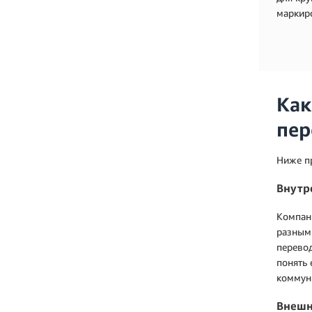
маркиро
Как
пер
Ниже п
Внутр
Компани
разным
перевод
понять 
коммун
Внешн