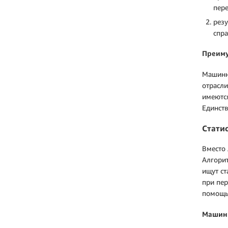
пере
резу
спра
Преиму
Машинны
отрасли
имеются
Единств
Стати
Вместо 
Алгори
ищут ст
при пер
помощью
Машинн