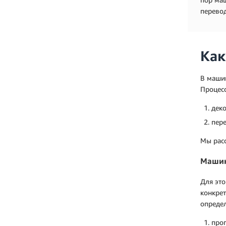
перевод
Как
В машин
Процесс
деко
пере
Мы рас
Машин
Для это
конкрет
определ
прог