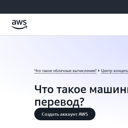
Перейти к главному контенту
Что такое облачные вычисления?
Центр концеп
Что такое маши
перевод?
Создать аккаунт AWS