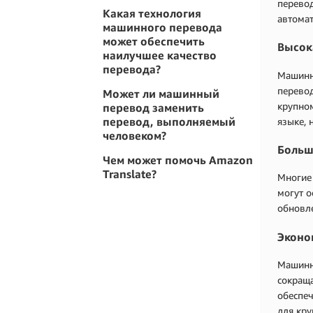
перево
Какая технология
автомат
машинного перевода
может обеспечить
Высок
наилучшее качество
перевода?
Машинны
перевод
Может ли машинный
крупно
перевод заменить
перевод, выполняемый
языке, 
человеком?
Больш
Чем может помочь Amazon
Translate?
Многие 
могут о
обновл
Эконо
Машинн
сокраща
обеспеч
для кру