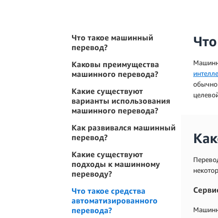
Что такое машинный
Что
перевод?
Машинны
Каковы преимущества
машинного перевода?
интелле
обычног
Какие существуют
целевой
варианты использования
машинного перевода?
Как развивался машинный
Как
перевод?
Какие существуют
Перево
подходы к машинному
некото
переводу?
Серви
Что такое средства
автоматизированного
Машинн
перевода?