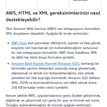
AWS, HTML ve XML gereksinimlerinizi nasıl
destekleyebilir?
Tüm Amazon Web Services (AWS) veri entegrasyonu hizmetleri,
XML dosyalarını işleyebilir. Aşağıda iki örnek verilmiştir:
AWS Glue
, kod yazmadan etkileşimli, işaretle ve tıkla görsel
arayüzle veri hazırlamak için kullanabileceğiniz sunucusuz
bir veri entegrasyon hizmetidir. AWS Glue DataBrew, XML
de dâhil her türlü dosya formatını girebilir.
Amazon Basit Kuyruk Hizmeti (Amazon SQS)
, herhangi bir
birimdeki yazılım bileşenleri arasında mesaj göndermek,
depolamak ve almak için kullanabileceğiniz, tam olarak
yönetilen bir ileti kuyruğu hizmetidir. Amazon SQS iletileri;
XML, JSON ve biçimlendirilmemiş veri dâhil olmak üzere
256 KB'ye kadar metin verisi içerebilir.
Benzer şekilde AWS, uygulamalarınızı geniş ölçekte geliştirmek,
dağıtmak ve çalıştırmak için geniş bir araç ve hizmet seti sunar.
Örneğin, kullanabileceğiniz iki hizmet aşağıda verilmiştir: