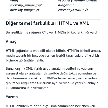
<img
<country name="United
src="my_image.jpg"
Kingdom"
alt="My image" />
currency="GBP" />
Diğer temel farklılıklar: HTML ve XML
Benzerliklerine rağmen XML ve HTML'in birkaç farklılığı vardır.
Amaç
HTML çoğunlukla web dili olarak bilinir. HTML'in birincil amacı,
metin tabanlı bir belgede verilen içeriği tarayıcıda grafiksel bir
biçimde görüntülemektir.
Buna karşılık XML, farklı uygulamaların verileri ve yapısını
evrensel olarak anlaşılan bir şekilde değiş tokuş etmesine ve
depolamasına olanak tanır. XML'in temel amacı, veritabanları
gibi farklı uygulama türlerinin aynı verileri ve yapısını anlayıp
kullanmasına izin vermektir.
Yazma
HTML, öznitelik türlerinin çalışma zamanında beklenen veri