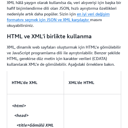
XML hâlâ yaygın olarak kullanılsa da, veri alışverişi için başka bir
hafif biçimlendirme dili olan JSON, hızlı ayrıştırma özellikleri
nedeniyle artık daha popüler. Sizin için
en iyi veri değişim
formatını seçmek için JSON ve XML karşılaştır
masını
okuyabilirsiniz.
HTML ve XML'i birlikte kullanma
XML, dinamik web sayfaları oluşturmak için HTML'e gömülebilir
ve JavaScript programlama dili ile ayrıştırılabilir. Benzer şekilde
HTML, gerekirse düz metin için karakter verileri (CDATA)
kullanılarak XML'e de gömülebilir. Aşağıdaki örneklere bakın.
HTML'de XML
XML'de HTML
<html>
<head>
<title>Gömülü XML