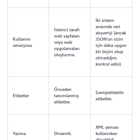
İki sistem
arasında veri
İstemci tarafı
alışverişi (ancak
web sayfaları
Kullanım
JSON'un sizin
veya web
senaryosu
için daha uygun
uygulamaları
bir biçim olup
oluşturma.
olmadığını
kontrol edin).
Önceden
Genişletilebilir
Etiketler
tanımlanmış
etiketler.
etiketler.
XML şeması
Yazma
Dinamik.
kullanırken
düzeltildi.