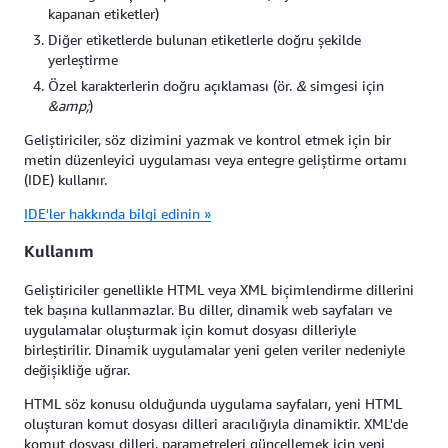
kapanan etiketler)
Diğer etiketlerde bulunan etiketlerle doğru şekilde
yerleştirme
Özel karakterlerin doğru açıklaması (ör.
&
simgesi için
&amp;
)
Geliştiriciler, söz dizimini yazmak ve kontrol etmek için bir
metin düzenleyici uygulaması veya entegre geliştirme ortamı
(IDE) kullanır.
IDE'ler hakkında bilgi edinin »
Kullanım
Geliştiriciler genellikle HTML veya XML biçimlendirme dillerini
tek başına kullanmazlar. Bu diller, dinamik web sayfaları ve
uygulamalar oluşturmak için komut dosyası dilleriyle
birleştirilir. Dinamik uygulamalar yeni gelen veriler nedeniyle
değişikliğe uğrar.
HTML söz konusu olduğunda uygulama sayfaları, yeni HTML
oluşturan komut dosyası dilleri aracılığıyla dinamiktir. XML'de
komut dosyası dilleri, parametreleri güncellemek için yeni