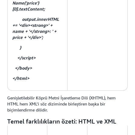
Name('price')
[0].textContent;
output.innerHTML
+= '<div><strong>' +
name + '</strong>: ' +
price + '</div>';
}
</script>
</body>
</html>
Genişletilebilir Köprü Metni İşaretleme Dili (XHTML), hem
HTML hem XML'i söz diziminde birleştiren başka bir
biçimlendirme dilidir.
Temel farklılıkların özeti: HTML ve XML