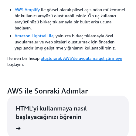
AWS Amplify
ile görsel olarak piksel açısından mükemmel
bir kullanıcı arayüzü oluşturabilirsiniz. Ön uç kullanıcı
arayüzünüzü birkaç tıklamayla bir bulut arka ucuna
bağlayın.
Amazon Lightsail ile
, yalnızca birkaç tıklamayla özel
uygulamalar ve web siteleri oluşturmak için önceden
yapılandırılmış geliştirme yığınlarını kullanabilirsiniz.
Hemen bir hesap
oluşturarak AWS'de uygulama geliştirmeye
başlayın.
AWS ile Sonraki Adımlar
HTML'yi kullanmaya nasıl
başlayacağınızı öğrenin
i edinin