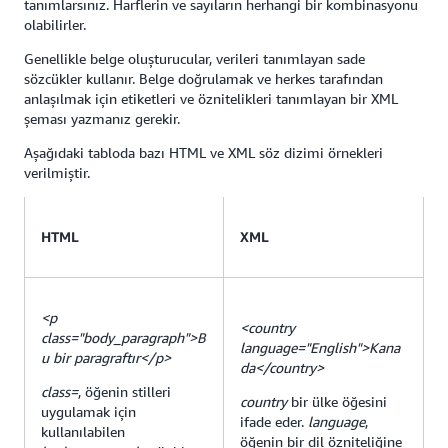
tanımlarsınız. Harflerin ve sayıların herhangi bir kombinasyonu
olabilirler.
Genellikle belge oluşturucular, verileri tanımlayan sade
sözcükler kullanır. Belge doğrulamak ve herkes tarafından
anlaşılmak için etiketleri ve öznitelikleri tanımlayan bir XML
şeması yazmanız gerekir.
Aşağıdaki tabloda bazı HTML ve XML söz dizimi örnekleri
verilmiştir.
HTML
XML
<p
<country
class="body_paragraph">B
language="English">Kana
u bir paragraftır</p>
da</country>
class=
, öğenin stilleri
country
bir ülke öğesini
uygulamak için
ifade eder.
language
,
kullanılabilen
öğenin bir dil özniteliğine