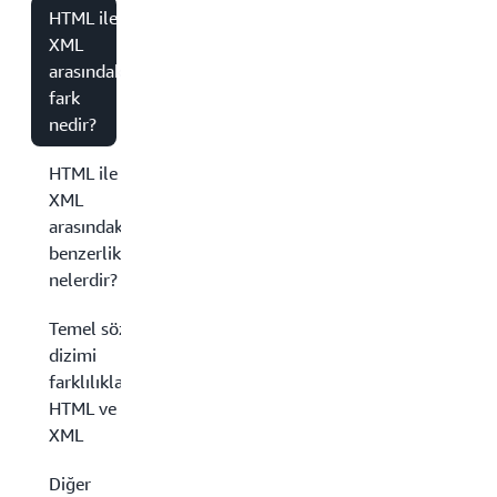
HTML ile
XML
arasındaki
fark
nedir?
HTML ile
XML
arasındaki
benzerlikler
nelerdir?
Temel söz
dizimi
farklılıkları:
HTML ve
XML
Diğer