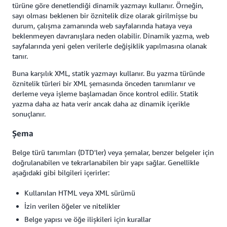
türüne göre denetlendiği dinamik yazmayı kullanır. Örneğin,
sayı olması beklenen bir öznitelik dize olarak girilmişse bu
durum, çalışma zamanında web sayfalarında hataya veya
beklenmeyen davranışlara neden olabilir. Dinamik yazma, web
sayfalarında yeni gelen verilerle değişiklik yapılmasına olanak
tanır.
Buna karşılık XML, statik yazmayı kullanır. Bu yazma türünde
öznitelik türleri bir XML şemasında önceden tanımlanır ve
derleme veya işleme başlamadan önce kontrol edilir. Statik
yazma daha az hata verir ancak daha az dinamik içerikle
sonuçlanır.
Şema
Belge türü tanımları (DTD'ler) veya şemalar, benzer belgeler için
doğrulanabilen ve tekrarlanabilen bir yapı sağlar. Genellikle
aşağıdaki gibi bilgileri içerirler:
Kullanılan HTML veya XML sürümü
İzin verilen öğeler ve nitelikler
Belge yapısı ve öğe ilişkileri için kurallar