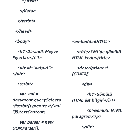
</item>
</data>
</script>
</head>
<body>
<embeddedHTML>
<h1>Dinamik Meyve
<title>XML'de gömülü
Fiyatları</h1>
HTML kodu</title>
<div id="output">
<description><!
</div>
[CDATA[
<script>
<div>
var xml =
<h1>Gömülü
document.querySelecto
HTML üst bilgisi</h1>
r('script[type="text/xml
<p>Gömülü HTML
"]').textContent;
paragrafı.</p>
var parser = new
</div>
DOMParser();