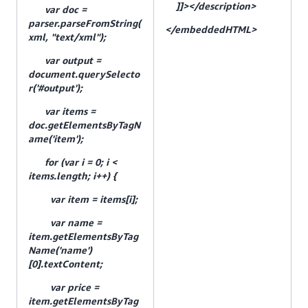
]]></description>
var doc =
parser.parseFromString(
</embeddedHTML>
xml, "text/xml");
var output =
document.querySelecto
r('#output');
var items =
doc.getElementsByTagN
ame('item');
for (var i = 0; i <
items.length; i++) {
var item = items[i];
var name =
item.getElementsByTag
Name('name')
[0].textContent;
var price =
item.getElementsByTag