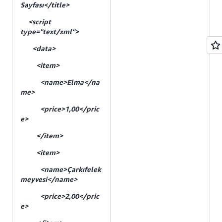
Sayfası</title>
<script
type="text/xml">
<data>
<item>
<name>Elma</na
me>
<price>1,00</pric
e>
</item>
<item>
<name>Çarkıfelek
meyvesi</name>
<price>2,00</pric
e>