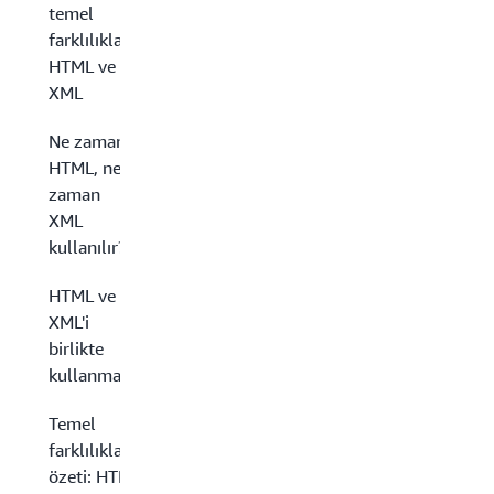
temel
farklılıklar:
HTML ve
XML
Ne zaman
HTML, ne
zaman
XML
kullanılır?
HTML ve
XML'i
birlikte
kullanma
Temel
farklılıkların
özeti: HTML