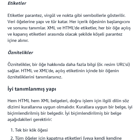
Etiketler
Etiketler parantez, virgül ve nokta gibi sembollerle gösterilir.
Veri öğelerine yapı ve tür katar. Her içerik öğesinin başlangıcını
ve sonunu tanımlar. XML ve HTML'de etiketler, her bir öğe açılış
ve kapanış etiketleri arasında olacak şekilde köşeli parantez
içine alınır.
Öznitelikler
Öznitelikler, bir öğe hakkında daha fazla bilgi (ör. resim URL'si)
sağlar. HTML ve XML'de, açılış etiketinin içinde bir öğenin
özniteliklerini tanımlarsınız.
İyi tanımlanmış yapı
Hem HTML hem XML belgeleri, doğru işlem için ilgili dilin söz
dizimi kurallarına uygun olmalıdır. Kurallara uygun bir belge, iyi
biçimlendirilmiş bir belgedir. İyi biçimlendirilmiş bir belge
aşağıdakileri gerektirir:
Tek bir kök öğesi
Tüm öğeler için kapatma etiketleri (veya kendi kendine