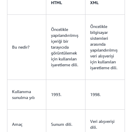
HTML
XML
Öncelikle
Öncelikle
bilgisayar
yapılandırılmış
sistemleri
içeriği bir
arasında
Bu nedir?
tarayıcıda
yapılandırılmış
görüntülemek
veri alışverişi
için kullanılan
için kullanılan
işaretleme dili.
işaretleme dili.
Kullanıma
1993.
1998.
sunulma yılı
Veri alışverişi
Amaç
Sunum dili.
dili.