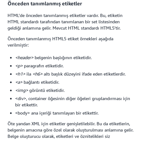
Önceden tanımlanmış etiketler
HTML'de önceden tanımlanmış etiketler vardır. Bu, etiketin
HTML standardı tarafından tanımlanan bir set listesinden
geldiği anlamına gelir. Mevcut HTML standardı HTML5'tir.
Önceden tanımlanmış HTML5 etiket örnekleri aşağıda
verilmiştir:
<header>
belgenin başlığının etiketidir.
<p>
paragrafın etiketidir.
<h1>
ila
<h6>
altı başlık düzeyini ifade eden etiketlerdir.
<a>
bağlantı etiketidir.
<img>
görüntü etiketidir.
<div>, container öğesinin diğer öğeleri gruplandırması için
bir etikettir.
<body> ana içeriği tanımlayan bir etikettir.
Öte yandan XML için etiketler genişletilebilir. Bu da etiketlerin,
belgenin amacına göre özel olarak oluşturulması anlamına gelir.
Belge oluşturucu olarak, etiketleri ve öznitelikleri siz