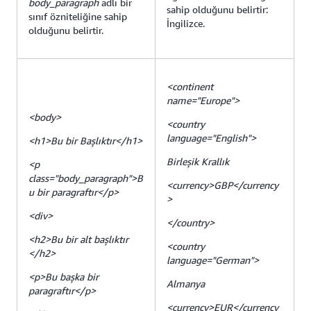
body_paragraph
adlı bir
sahip olduğunu belirtir:
sınıf özniteliğine sahip
İngilizce.
olduğunu belirtir.
<continent
name="Europe">
<body>
<country
language="English">
<h1>Bu bir Başlıktır</h1>
Birleşik Krallık
<p
class="body_paragraph">B
<currency>GBP</currency
u bir paragraftır</p>
>
<div>
</country>
<h2>Bu bir alt başlıktır
<country
</h2>
language="German">
<p>Bu başka bir
Almanya
paragraftır</p>
<currency>EUR</currency