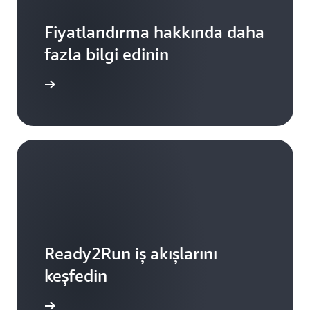
Fiyatlandırma hakkında daha
fazla bilgi edinin
gi edinin
Ready2Run iş akışlarını
keşfedin
aret edin