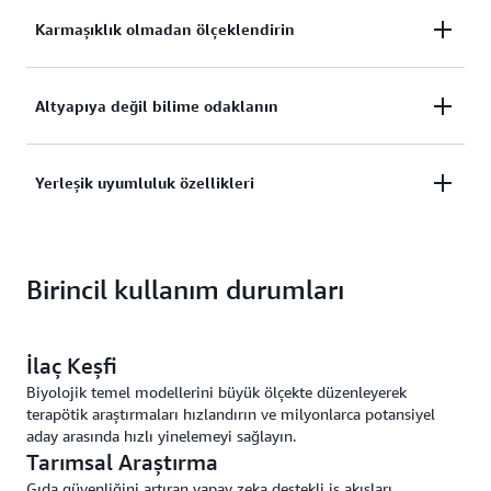
Karmaşıklık olmadan ölçeklendirin
Sıfır altyapı yönetimi ve tahmin edilebilir örnek
Altyapıya değil bilime odaklanın
başına maliyet ile günlük on binlerce testi
desteklemek için iş akışlarını 100.000'den fazla
AWS, altyapı düzenlemesini ve veri yönetimini perde
Yerleşik uyumluluk özellikleri
eşzamanlı vCPU'da ölçeklendirin.
arkasında otomatik olarak ele alırken, tanıdık iş akışı
dillerini ve API'lerini kullanın.
Kapsamlı denetim izleri, veri kaynağı takibi ve klinik
Birincil kullanım durumları
iş akışları için tasarlanmış HIPAA'ya uygun altyapı -
tümü kullanıma hazır - yasal gereklilikleri karşılayan
çözümlerin geliştirilmesini destekler.
İlaç Keşfi
Biyolojik temel modellerini büyük ölçekte düzenleyerek
terapötik araştırmaları hızlandırın ve milyonlarca potansiyel
aday arasında hızlı yinelemeyi sağlayın.
Tarımsal Araştırma
Gıda güvenliğini artıran yapay zeka destekli iş akışları