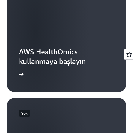
AWS HealthOmics
kullanmaya başlayın
rum açın
Yok