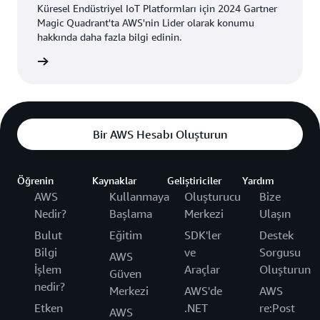
Küresel Endüstriyel IoT Platformları için 2024 Gartner
Magic Quadrant'ta AWS'nin Lider olarak konumu
hakkında daha fazla bilgi edinin.
kuyun »
Bir AWS Hesabı Oluşturun
Öğrenin
Kaynaklar
Geliştiriciler
Yardım
AWS
Kullanmaya
Oluşturucu
Bize
Nedir?
Başlama
Merkezi
Ulaşın
Bulut
Eğitim
SDK'ler
Destek
Bilgi
ve
Sorgusu
AWS
İşlem
Araçlar
Oluşturun
Güven
nedir?
Merkezi
AWS'de
AWS
Etken
.NET
re:Post
AWS