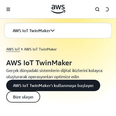
Ana İçeriğe Atla
AWS IoT TwinMaker
AWS IoT
AWS IoT TwinMaker
AWS IoT TwinMaker
Gerçek dünyadaki sistemlerin dijital ikizlerini kolayca
oluşturarak operasyonları optimize edin
AWS IoT TwinMaker'ı kullanmaya başlayın
Bize ulaşın