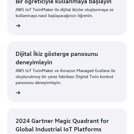
Bir öğreticiyle kullanmaya başlayın
AWS IoT TwinMaker ile dijital ikizler oluşturmaya ve
kullanmaya nasıl başlayacağınızı öğrenin.
öz atın”
Dijital İkiz gösterge panosunu
deneyimleyin
AWS IoT TwinMaker ve Amazon Managed Grafana ile
oluşturulmuş bir çerez fabrikası Digital Twin kontrol
panosunu deneyimleyin.
z atın”
2024 Gartner Magic Quadrant for
Global Industrial IoT Platforms