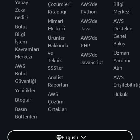
Yapay
Çözümleri
AWS'de
Bilgi
Zeka
Kitaplığı
Python
Merkezi
nedir?
Mimari
AWS'de
AWS
Bulut
Merkezi
Java
Destek’e
Bilgi
Genel
Ürünler
AWS'de
İşlem
Bakış
Hakkında
PHP
Kavramları
ve
Uzman
AWS'de
Merkezi
Teknik
Yardımı
JavaScript
AWS
SSS'ler
Alın
Bulut
Analist
AWS
Güvenliği
Raporları
Erişilebilirli
Yenilikler
AWS
Hukuk
Bloglar
Çözüm
Basın
Ortakları
Bültenleri
English