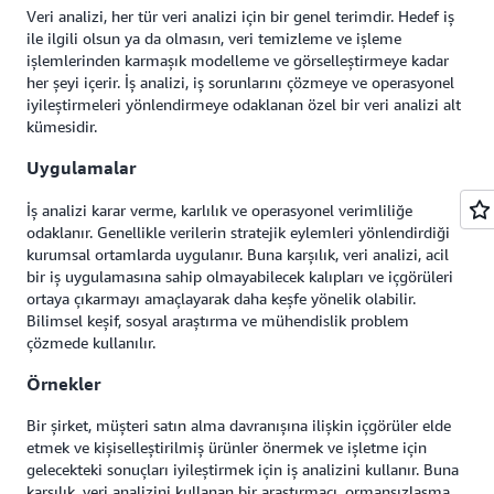
Veri analizi, her tür veri analizi için bir genel terimdir. Hedef iş
ile ilgili olsun ya da olmasın, veri temizleme ve işleme
işlemlerinden karmaşık modelleme ve görselleştirmeye kadar
her şeyi içerir. İş analizi, iş sorunlarını çözmeye ve operasyonel
iyileştirmeleri yönlendirmeye odaklanan özel bir veri analizi alt
kümesidir.
Uygulamalar
İş analizi karar verme, karlılık ve operasyonel verimliliğe
odaklanır. Genellikle verilerin stratejik eylemleri yönlendirdiği
kurumsal ortamlarda uygulanır. Buna karşılık, veri analizi, acil
bir iş uygulamasına sahip olmayabilecek kalıpları ve içgörüleri
ortaya çıkarmayı amaçlayarak daha keşfe yönelik olabilir.
Bilimsel keşif, sosyal araştırma ve mühendislik problem
çözmede kullanılır.
Örnekler
Bir şirket, müşteri satın alma davranışına ilişkin içgörüler elde
etmek ve kişiselleştirilmiş ürünler önermek ve işletme için
gelecekteki sonuçları iyileştirmek için iş analizini kullanır. Buna
karşılık, veri analizini kullanan bir araştırmacı, ormansızlaşma