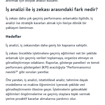
artırmak için bilişsel analizi kullanır.
İş analizi ile iş zekası arasındaki fark nedir?
İş zekası daha çok geçmiş performansı anlamakla ilgilidir, iş
analizi ise stratejik kararları almak için ileriye dönük bir
yaklaşım benimser.
Hedefler
İş analizi, iş zekasından daha geniş bir kapsama sahiptir.
İş zekası öncelikle işletmelere geçmiş eğilimleri net bir şekilde
anlamak için geçmiş verileri toplamaya, organize etmeye ve
görselleştirmeye odaklanır. Raporlar, gösterge panelleri ve temel
performans göstergeleri (KPI) aracılığıyla “Performansımız
nasıldı?” gibi soruları yanıtlar.
Öte yandan, iş analizi, istatistiksel analiz, tahmine dayalı
modelleme ve makine öğrenimini içerecek şekilde veri
görselleştirmenin ötesine geçer. İşletmelerin gelecekteki
eğilimleri öngörmelerine ve geçmiş olaylara tepki vermek
yerine proaktif kararlar almalarına yardımcı olur.