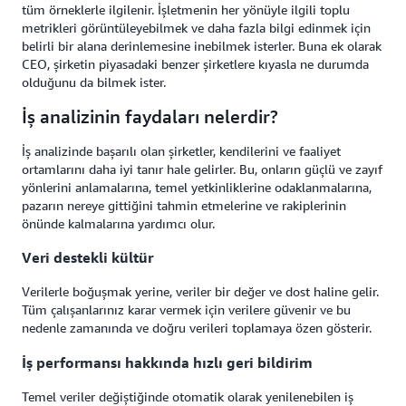
tüm örneklerle ilgilenir. İşletmenin her yönüyle ilgili toplu
metrikleri görüntüleyebilmek ve daha fazla bilgi edinmek için
belirli bir alana derinlemesine inebilmek isterler. Buna ek olarak
CEO, şirketin piyasadaki benzer şirketlere kıyasla ne durumda
olduğunu da bilmek ister.
İş analizinin faydaları nelerdir?
İş analizinde başarılı olan şirketler, kendilerini ve faaliyet
ortamlarını daha iyi tanır hale gelirler. Bu, onların güçlü ve zayıf
yönlerini anlamalarına, temel yetkinliklerine odaklanmalarına,
pazarın nereye gittiğini tahmin etmelerine ve rakiplerinin
önünde kalmalarına yardımcı olur.
Veri destekli kültür
Verilerle boğuşmak yerine, veriler bir değer ve dost haline gelir.
Tüm çalışanlarınız karar vermek için verilere güvenir ve bu
nedenle zamanında ve doğru verileri toplamaya özen gösterir.
İş performansı hakkında hızlı geri bildirim
Temel veriler değiştiğinde otomatik olarak yenilenebilen iş