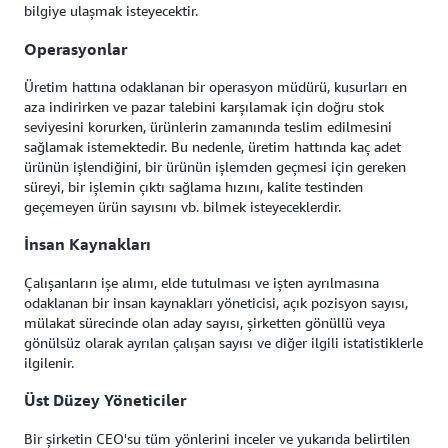
bilgiye ulaşmak isteyecektir.
Operasyonlar
Üretim hattına odaklanan bir operasyon müdürü, kusurları en
aza indirirken ve pazar talebini karşılamak için doğru stok
seviyesini korurken, ürünlerin zamanında teslim edilmesini
sağlamak istemektedir. Bu nedenle, üretim hattında kaç adet
ürünün işlendiğini, bir ürünün işlemden geçmesi için gereken
süreyi, bir işlemin çıktı sağlama hızını, kalite testinden
geçemeyen ürün sayısını vb. bilmek isteyeceklerdir.
İnsan Kaynakları
Çalışanların işe alımı, elde tutulması ve işten ayrılmasına
odaklanan bir insan kaynakları yöneticisi, açık pozisyon sayısı,
mülakat sürecinde olan aday sayısı, şirketten gönüllü veya
gönülsüz olarak ayrılan çalışan sayısı ve diğer ilgili istatistiklerle
ilgilenir.
Üst Düzey Yöneticiler
Bir şirketin CEO'su tüm yönlerini inceler ve yukarıda belirtilen