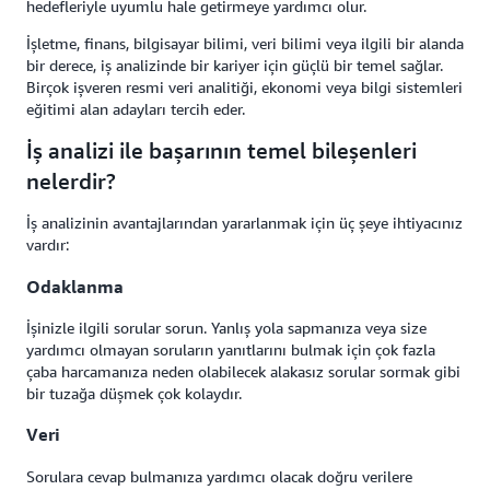
hedefleriyle uyumlu hale getirmeye yardımcı olur.
İşletme, finans, bilgisayar bilimi, veri bilimi veya ilgili bir alanda
bir derece, iş analizinde bir kariyer için güçlü bir temel sağlar.
Birçok işveren resmi veri analitiği, ekonomi veya bilgi sistemleri
eğitimi alan adayları tercih eder.
İş analizi ile başarının temel bileşenleri
nelerdir?
İş analizinin avantajlarından yararlanmak için üç şeye ihtiyacınız
vardır:
Odaklanma
İşinizle ilgili sorular sorun. Yanlış yola sapmanıza veya size
yardımcı olmayan soruların yanıtlarını bulmak için çok fazla
çaba harcamanıza neden olabilecek alakasız sorular sormak gibi
bir tuzağa düşmek çok kolaydır.
Veri
Sorulara cevap bulmanıza yardımcı olacak doğru verilere