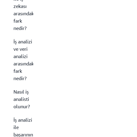
zekası
arasındaki
fark
nedir?
İş analizi
ve veri
analizi
arasındaki
fark
nedir?
Nasıl iş
analisti
olunur?
İş analizi
ile
başarının