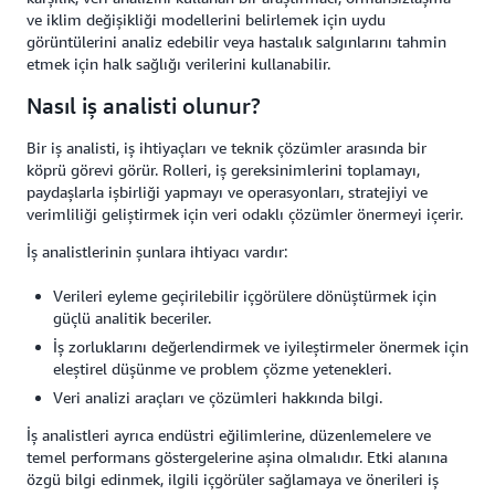
ve iklim değişikliği modellerini belirlemek için uydu
görüntülerini analiz edebilir veya hastalık salgınlarını tahmin
etmek için halk sağlığı verilerini kullanabilir.
Nasıl iş analisti olunur?
Bir iş analisti, iş ihtiyaçları ve teknik çözümler arasında bir
köprü görevi görür. Rolleri, iş gereksinimlerini toplamayı,
paydaşlarla işbirliği yapmayı ve operasyonları, stratejiyi ve
verimliliği geliştirmek için veri odaklı çözümler önermeyi içerir.
İş analistlerinin şunlara ihtiyacı vardır:
Verileri eyleme geçirilebilir içgörülere dönüştürmek için
güçlü analitik beceriler.
İş zorluklarını değerlendirmek ve iyileştirmeler önermek için
eleştirel düşünme ve problem çözme yetenekleri.
Veri analizi araçları ve çözümleri hakkında bilgi.
İş analistleri ayrıca endüstri eğilimlerine, düzenlemelere ve
temel performans göstergelerine aşina olmalıdır. Etki alanına
özgü bilgi edinmek, ilgili içgörüler sağlamaya ve önerileri iş