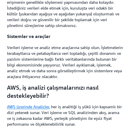
erişmenin genellikle söylemesi yapmasından daha kolaydır.
İstediğiniz verileri elde etmek için, kuruluşta veri odaklı bir
kültür (yukarıdan aşağıya ve aşağıdan yukarıya) oluşturmalı ve
verileri doğru ve güvenilir bir şekilde toplamak için veri
yönetimi süreçlerine sahip olmalısınız.
Sistemler ve araçlar
Verileri işleme ve analiz etme araçlarına sahip olun. İşletmelerin
terabaytlarca ve petabaytlarca veri topladığı, çeşitli donanım ve
yazılım sistemlerine bağlı farklı veritabanlarında bulunan bir
bilgi ekonomisinde yaşıyoruz. Verileri ayıklamak, işlemek,
analiz etmek ve daha sonra görselleştirmek için sistemlere veya
araçlara ihtiyacınız olacaktır.
AWS, iş analizi çalışmalarınızı nasıl
destekleyebilir?
AWS üzerinde Analizler
, her iş analitiği iş yükü için kapsamlı bir
dizi yetenek sunar. Veri işleme ve SQL analizinden akış, arama
ve iş zekasına kadar AWS, yerleşik yönetişim ile eşsiz fiyat
performansı ve ölçeklenebilirlik sunar.