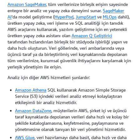
Amazon SageMaker
, tüm verilerinize birleşik erişim sayesinde
entegre bir analiz ve yapay zeka deneyimi sunar.
SageMaker
AI
’da model geliştirme (
HyperPod
,
JumpStart
ve
MLOps
dahil),
üretken yapay zeka, veri işleme ve SQL analitiği için tanıdık
AWS araçlarını kullanarak, yazılım geliştirme için en yetenekli
üretken yapay zeka asistanı olan
Amazon Q Geliştirici
tarafından hızlandırılan birleşik bir stüdyoda işbirliği yapın ve
daha hızlı oluşturun. Veri göllerinde, veri ambarlarında veya
üçüncü taraf ya da birleştirilmiş veri kaynaklarında depolanan
tüm verilerinize, kurumsal güvenlik ihtiyaçlarını karşılamak için
yerleşik yönetişim ile erişin.
Analiz için diğer AWS hizmetleri şunlardır:
Amazon Athena
SQL kullanarak Amazon Simple Storage
Service (S3) içindeki verileri analiz etmeyi kolaylaştıran
etkileşimli bir analiz hizmetidir.
Amazon DataZone
, müşterilerin AWS, şirket içi ve üçüncü
taraf kaynaklarda depolanan verileri daha hızlı ve kolay bir
şekilde kataloglamasına, keşfetmesine, paylaşmasına ve
yönetmesine olanak tanıyan bir veri yönetimi hizmetidir.
AWS Glue
, veri hazırlamayı daha basit, daha hızlı ve daha