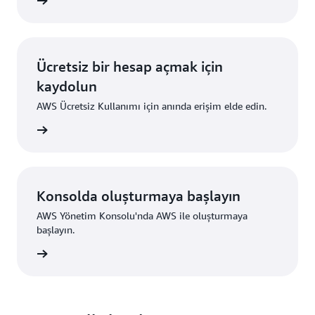
i edinin
Ücretsiz bir hesap açmak için
kaydolun
AWS Ücretsiz Kullanımı için anında erişim elde edin.
ydolun
Konsolda oluşturmaya başlayın
AWS Yönetim Konsolu'nda AWS ile oluşturmaya
başlayın.
um açın