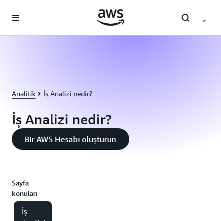
Ana İçeriğe Atla
Analitik
İş Analizi nedir?
İş Analizi nedir?
Bir AWS Hesabı oluşturun
Sayfa
konuları
İş