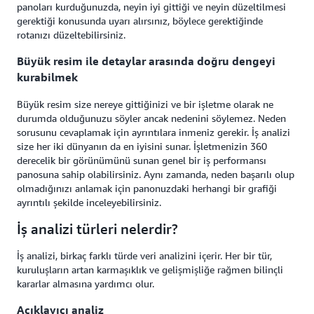
panoları kurduğunuzda, neyin iyi gittiği ve neyin düzeltilmesi
gerektiği konusunda uyarı alırsınız, böylece gerektiğinde
rotanızı düzeltebilirsiniz.
Büyük resim ile detaylar arasında doğru dengeyi
kurabilmek
Büyük resim size nereye gittiğinizi ve bir işletme olarak ne
durumda olduğunuzu söyler ancak nedenini söylemez. Neden
sorusunu cevaplamak için ayrıntılara inmeniz gerekir. İş analizi
size her iki dünyanın da en iyisini sunar. İşletmenizin 360
derecelik bir görünümünü sunan genel bir iş performansı
panosuna sahip olabilirsiniz. Aynı zamanda, neden başarılı olup
olmadığınızı anlamak için panonuzdaki herhangi bir grafiği
ayrıntılı şekilde inceleyebilirsiniz.
İş analizi türleri nelerdir?
İş analizi, birkaç farklı türde veri analizini içerir. Her bir tür,
kuruluşların artan karmaşıklık ve gelişmişliğe rağmen bilinçli
kararlar almasına yardımcı olur.
Açıklayıcı analiz