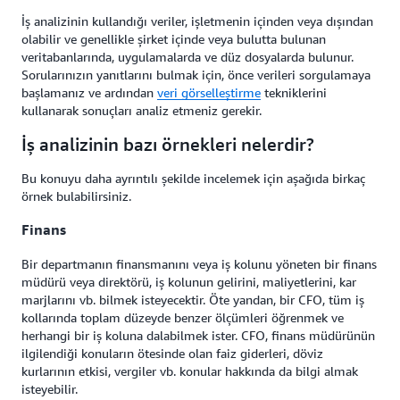
İş analizinin kullandığı veriler, işletmenin içinden veya dışından
olabilir ve genellikle şirket içinde veya bulutta bulunan
veritabanlarında, uygulamalarda ve düz dosyalarda bulunur.
Sorularınızın yanıtlarını bulmak için, önce verileri sorgulamaya
başlamanız ve ardından
veri görselleştirme
tekniklerini
kullanarak sonuçları analiz etmeniz gerekir.
İş analizinin bazı örnekleri nelerdir?
Bu konuyu daha ayrıntılı şekilde incelemek için aşağıda birkaç
örnek bulabilirsiniz.
Finans
Bir departmanın finansmanını veya iş kolunu yöneten bir finans
müdürü veya direktörü, iş kolunun gelirini, maliyetlerini, kar
marjlarını vb. bilmek isteyecektir. Öte yandan, bir CFO, tüm iş
kollarında toplam düzeyde benzer ölçümleri öğrenmek ve
herhangi bir iş koluna dalabilmek ister. CFO, finans müdürünün
ilgilendiği konuların ötesinde olan faiz giderleri, döviz
kurlarının etkisi, vergiler vb. konular hakkında da bilgi almak
isteyebilir.