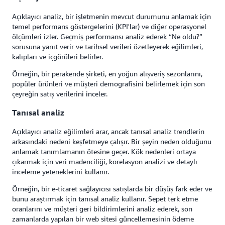
Açıklayıcı analiz, bir işletmenin mevcut durumunu anlamak için
temel performans göstergelerini (KPI'lar) ve diğer operasyonel
ölçümleri izler. Geçmiş performansı analiz ederek “Ne oldu?”
sorusuna yanıt verir ve tarihsel verileri özetleyerek eğilimleri,
kalıpları ve içgörüleri belirler.
Örneğin, bir perakende şirketi, en yoğun alışveriş sezonlarını,
popüler ürünleri ve müşteri demografisini belirlemek için son
çeyreğin satış verilerini inceler.
Tanısal analiz
Açıklayıcı analiz eğilimleri arar, ancak tanısal analiz trendlerin
arkasındaki nedeni keşfetmeye çalışır. Bir şeyin neden olduğunu
anlamak tanımlamanın ötesine geçer. Kök nedenleri ortaya
çıkarmak için veri madenciliği, korelasyon analizi ve detaylı
inceleme yeteneklerini kullanır.
Örneğin, bir e-ticaret sağlayıcısı satışlarda bir düşüş fark eder ve
bunu araştırmak için tanısal analiz kullanır. Sepet terk etme
oranlarını ve müşteri geri bildirimlerini analiz ederek, son
zamanlarda yapılan bir web sitesi güncellemesinin ödeme