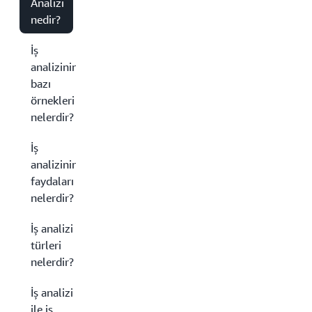
Analizi
nedir?
İş
analizinin
bazı
örnekleri
nelerdir?
İş
analizinin
faydaları
nelerdir?
İş analizi
türleri
nelerdir?
İş analizi
ile iş