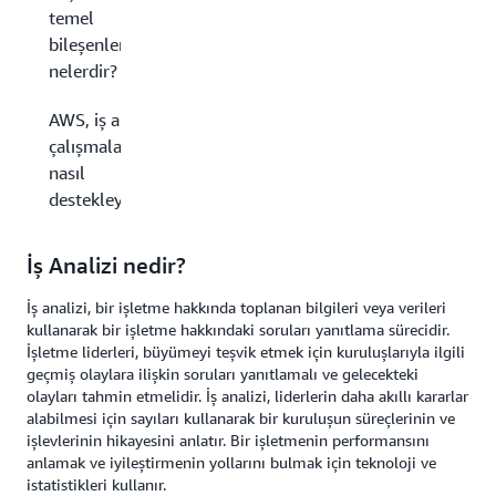
temel
bileşenleri
nelerdir?
AWS, iş analizi
çalışmalarınızı
nasıl
destekleyebilir?
İş Analizi nedir?
İş analizi, bir işletme hakkında toplanan bilgileri veya verileri
kullanarak bir işletme hakkındaki soruları yanıtlama sürecidir.
İşletme liderleri, büyümeyi teşvik etmek için kuruluşlarıyla ilgili
geçmiş olaylara ilişkin soruları yanıtlamalı ve gelecekteki
olayları tahmin etmelidir. İş analizi, liderlerin daha akıllı kararlar
alabilmesi için sayıları kullanarak bir kuruluşun süreçlerinin ve
işlevlerinin hikayesini anlatır. Bir işletmenin performansını
anlamak ve iyileştirmenin yollarını bulmak için teknoloji ve
istatistikleri kullanır.