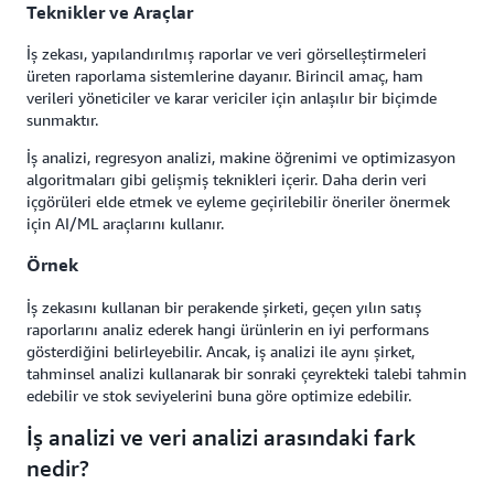
Teknikler ve Araçlar
İş zekası, yapılandırılmış raporlar ve veri görselleştirmeleri
üreten raporlama sistemlerine dayanır. Birincil amaç, ham
verileri yöneticiler ve karar vericiler için anlaşılır bir biçimde
sunmaktır.
İş analizi, regresyon analizi, makine öğrenimi ve optimizasyon
algoritmaları gibi gelişmiş teknikleri içerir. Daha derin veri
içgörüleri elde etmek ve eyleme geçirilebilir öneriler önermek
için AI/ML araçlarını kullanır.
Örnek
İş zekasını kullanan bir perakende şirketi, geçen yılın satış
raporlarını analiz ederek hangi ürünlerin en iyi performans
gösterdiğini belirleyebilir. Ancak, iş analizi ile aynı şirket,
tahminsel analizi kullanarak bir sonraki çeyrekteki talebi tahmin
edebilir ve stok seviyelerini buna göre optimize edebilir.
İş analizi ve veri analizi arasındaki fark
nedir?