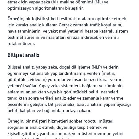
etmek için yapay zeka (AI), makine öğrenimi (ML) ve
optimizasyon algoritmalarını birleştirir.
Örneğin, bir lojistik şirketi teslimat rotalarını optimize etmek
için kuralcı analiz kullanır. Gerçek zamanlı trafik koşullarını,
hava tahminlerini ve yakıt maliyetlerini hesaba katarak, sistem
teslimat süresini ve masrafları en aza indirecek en verimli
rotaları önerir.
Bilişsel analiz
Bilişsel analiz, yapay zeka, doğal dil işleme (NLP) ve derin
öğrenmeyi kullanarak yapılandırılmamış verileri (metin,
görüntüler, videolar) yorumlar ve insan benzeri karar verme
yeteneği sağlar. Yapay zeka sistemleri, bağlamı ve cümlenin
anlamını anladıktan veya bir görüntüdeki belirli nesneleri
tanıdıktan sonra verileri analiz eder ve zamanla karar verme
becerilerini geliştirir. Bilişsel analiz, basit analizin yapamayacağı
belirli kalıpları ve bağlantıları ortaya çıkarır.
Örneğin, bir müşteri hizmetleri sohbet robotu, müşteri
sorgularını analiz etmek, duyarlılığı tespit etmek ve
kişiselleştirilmiş yanıtlar sunmak ve müşteri memnuniyetini