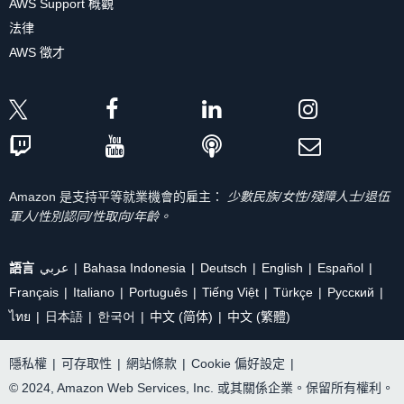
AWS Support 概觀
法律
AWS 徵才
Amazon 是支持平等就業機會的雇主：
少數民族/女性/殘障人士/退伍
軍人/性別認同/性取向/年齡。
語言
عربي
Bahasa Indonesia
Deutsch
English
Español
Français
Italiano
Português
Tiếng Việt
Türkçe
Ρусский
ไทย
日本語
한국어
中文 (简体)
中文 (繁體)
隱私權
|
可存取性
|
網站條款
|
Cookie 偏好設定
|
© 2024, Amazon Web Services, Inc. 或其關係企業。保留所有權利。