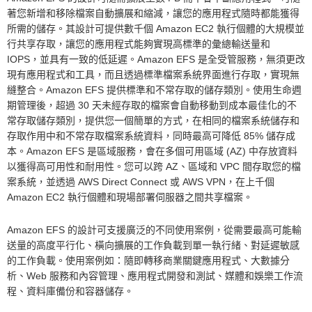
著您新增和移除檔案自動擴展和縮減，讓您的應用程式隨時都能獲得
所需的儲存。其設計可提供數千個 Amazon EC2 執行個體的大規模並
行共享存取，讓您的應用程式能夠實現高標準的彙總輸送量和
IOPS，並具有一致的低延遲。Amazon EFS 是全受管服務，無須更改
現有應用程式和工具，而且透過標準檔案系統界面進行存取，實現無
縫整合。Amazon EFS 提供標準和不常存取的儲存類別。使用生命週
期管理後，超過 30 天未經存取的檔案會自動移動到成本最佳化的不
常存取儲存類別，提供您一個簡單的方式，在相同的檔案系統儲存和
存取作用中和不常存取檔案系統資料，同時最高可降低 85% 儲存成
本。Amazon EFS 是區域服務，會在多個可用區域 (AZ) 中存放資料
以獲得高可用性和耐用性。您可以跨 AZ、區域和 VPC 間存取您的檔
案系統，並透過 AWS Direct Connect 或 AWS VPN，在上千個
Amazon EC2 執行個體和現場部署伺服器之間共享檔案。
Amazon EFS 的設計可支援廣泛的不同使用案例，從需要最高可能輸
送量的高度平行化、橫向擴展的工作負載到單一執行緒、對延遲敏感
的工作負載。使用案例如：隨即轉移商業關鍵應用程式、大數據分
析、Web 服務和內容管理、應用程式開發和測試、媒體和娛樂工作流
程、資料庫備份和容器儲存。