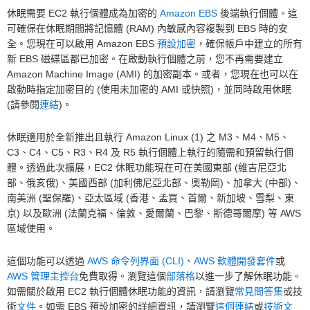
休眠需要 EC2 執行個體成為加密的
Amazon EBS
後端執行個體。這
可確保在休眠期間將記憶體 (RAM) 內敏感內容複製到 EBS 時的安
全。您現在可以啟用 Amazon EBS
預設加密
，確保帳戶中建立的所有
新 EBS 磁碟區都已加密。在啟動執行個體之前，您不再需要建立
Amazon Machine Image (AMI) 的加密副本。或者，您現在也可以在
啟動時指定加密目的 (使用未加密的 AMI 或快照)，並同時啟用休眠
(請參閱
連結
)。
休眠適用於全新推出且執行 Amazon Linux (1) 之 M3、M4、M5、
C3、C4、C5、R3、R4 及 R5 執行個體上執行的隨需和預留執行個
體。透過此次擴展，EC2 休眠功能現在可在美國東部 (維吉尼亞北
部、俄亥俄)、美國西部 (加利佛尼亞北部、奧勒岡)、加拿大 (中部)、
南美洲 (聖保羅)、亞太區域 (香港、孟買、首爾、新加坡、雪梨、東
京) 以及歐洲 (法蘭克福、倫敦、愛爾蘭、巴黎、斯德哥爾摩) 等 AWS
區域使用。
這個功能可以透過
AWS 命令列界面 (CLI)
、
AWS 軟體開發套件
或
AWS 管理主控台
免費取得。瀏覽這個
部落格
以進一步了解休眠功能。
如需關於啟用 EC2 執行個體休眠功能的資訊，請瀏覽
常見問答集
或技
術
文件
。如需 EBS 預設加密的詳細資訊，請瀏覽
這個連結
或
技術文