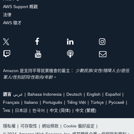
AWS Support 概觀
法律
AWS 徵才
Amazon 是支持平等就業機會的雇主：
少數民族/女性/殘障人士/退伍
軍人/性別認同/性取向/年齡。
語言
عربي
Bahasa Indonesia
Deutsch
English
Español
Français
Italiano
Português
Tiếng Việt
Türkçe
Ρусский
ไทย
日本語
한국어
中文 (简体)
中文 (繁體)
隱私權
|
可存取性
|
網站條款
|
Cookie 偏好設定
|
© 2024, Amazon Web Services, Inc. 或其關係企業。保留所有權利。