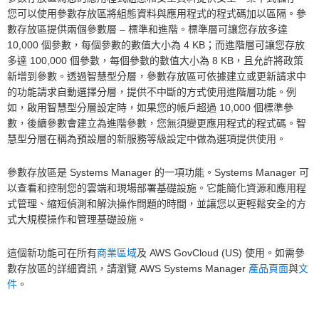
您可以使用參數存放區將組態資料與應用程式的程式碼加以區隔。參
數存放區提供兩個參數層 – 標準和進階。標準層可讓您存放多達
10,000 個參數，每個參數的數值大小為 4 KB；而進階層可讓您存放
多達 100,000 個參數，每個參數的數值大小為 8 KB，且允許將政策
新增到參數。透過智慧型分層，參數存放區可依據建立或更新請求中
的功能請求自動選擇分層，提供不中斷的方式使用進階層功能。例
如，啟用智慧型分層設定時，如果您的帳戶超過 10,000 個標準參
數，後續參數會建立為進階參數，您無須變更應用程式的程式碼。智
慧型分層在稱為預設層的新服務等級設定中做為選項提供使用。
參數存放區是 Systems Manager 的一項功能。Systems Manager 可
以查看和控制您的雲端和現場部署基礎設施。它能簡化資源和應用程
式管理、縮短偵測和解決操作問題的時間，並讓您以更輕鬆安全的方
式大規模操作和管理基礎設施。
這個新功能可在所有
商業區域
及 AWS GovCloud (US) 使用。如需參
數存放區的詳細資訊，請瀏覽 AWS Systems Manager
產品頁面
與
文
件
。