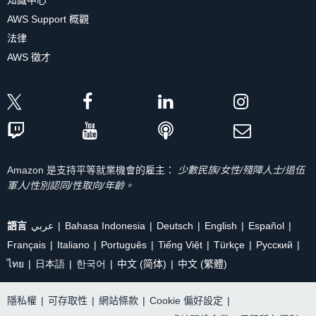
知識中心
AWS Support 概觀
法律
AWS 徵才
Amazon 是支持平等就業機會的雇主：
少數民族/女性/殘障人士/退伍
軍人/性別認同/性取向/年齡。
語言
عربي
Bahasa Indonesia
Deutsch
English
Español
Français
Italiano
Português
Tiếng Việt
Türkçe
Ρусский
ไทย
日本語
한국어
中文 (简体)
中文 (繁體)
隱私權
|
可存取性
|
網站條款
|
Cookie 偏好設定
|