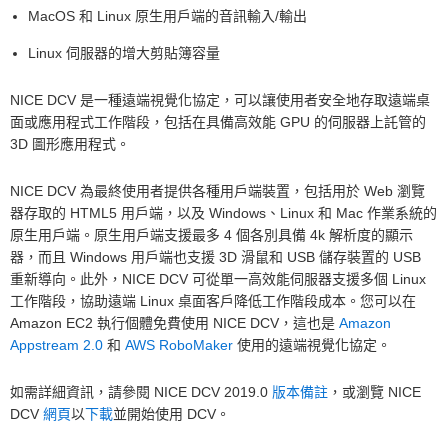
MacOS 和 Linux 原生用戶端的音訊輸入/輸出
Linux 伺服器的增大剪貼簿容量
NICE DCV 是一種遠端視覺化協定，可以讓使用者安全地存取遠端桌
面或應用程式工作階段，包括在具備高效能 GPU 的伺服器上託管的
3D 圖形應用程式。
NICE DCV 為最終使用者提供各種用戶端裝置，包括用於 Web 瀏覽
器存取的 HTML5 用戶端，以及 Windows、Linux 和 Mac 作業系統的
原生用戶端。原生用戶端支援最多 4 個各別具備 4k 解析度的顯示
器，而且 Windows 用戶端也支援 3D 滑鼠和 USB 儲存裝置的 USB
重新導向。此外，NICE DCV 可從單一高效能伺服器支援多個 Linux
工作階段，協助遠端 Linux 桌面客戶降低工作階段成本。您可以在
Amazon EC2 執行個體免費使用 NICE DCV，這也是
Amazon
Appstream 2.0
和
AWS RoboMaker
使用的遠端視覺化協定。
如需詳細資訊，請參閱 NICE DCV 2019.0
版本備註
，或瀏覽 NICE
DCV
網頁
以
下載
並開始使用 DCV。