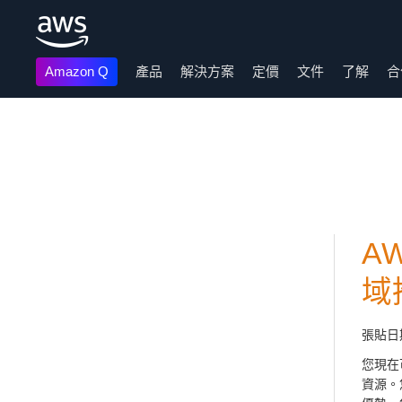
Amazon Q
產品
解決方案
定價
文件
了解
合
跳至主要內容
AW
域
張貼日
您現在可
資源。