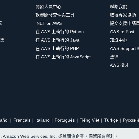
開發人員中心
聯絡我們
軟體開發套件與工具
取得專家協助
庫
.NET on AWS
提交支援申請
在 AWS 上執行的 Python
AWS re:Post
集
在 AWS 上執行的 Java
知識中心
在 AWS 上執行的 PHP
AWS Support
在 AWS 上執行的 JavaScript
法律
AWS 徵才
añol
Français
Italiano
Português
Tiếng Việt
Türkçe
Ρусский
24, Amazon Web Services, Inc. 或其關係企業。保留所有權利。