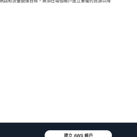
VPC 子網路和流量鏡像目標，無須在每個帳戶建立重複的資源以降
建立 AWS 帳戶