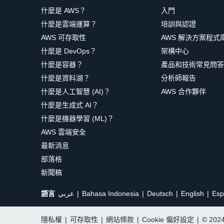
什麼是 AWS？
入門
什麼是雲端運算？
培訓與認證
AWS 可存取性
AWS 解決方案程式
什麼是 DevOps？
架構中心
什麼是容器？
產品和技術常見問答
什麼是資料湖？
分析師報告
什麼是人工智慧 (AI)？
AWS 合作夥伴
什麼是生成式 AI？
什麼是機器學習 (ML)？
AWS 雲端安全
最新消息
部落格
新聞稿
語言
عربي
Bahasa Indonesia
Deutsch
English
Esp
隱私權
|
可存取性
|
網站條款
|
Cookie 偏好設定
|
© 20