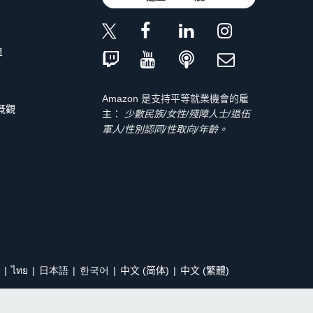
單
Amazon 是支持平等就業機會的雇
 概觀
主：
少數民族/女性/殘障人士/退伍
軍人/性別認同/性取向/年齡。
ไทย
日本語
한국어
中文 (简体)
中文 (繁體)