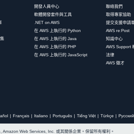
開發人員中心
聯絡我們
軟體開發套件與工具
取得專家協助
庫
.NET on AWS
提交支援申請
在 AWS 上執行的 Python
AWS re:Post
集
在 AWS 上執行的 Java
知識中心
在 AWS 上執行的 PHP
AWS Support
在 AWS 上執行的 JavaScript
法律
AWS 徵才
añol
Français
Italiano
Português
Tiếng Việt
Türkçe
Ρусский
24, Amazon Web Services, Inc. 或其關係企業。保留所有權利。