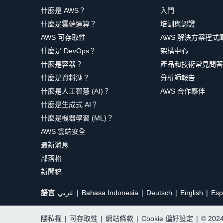
什麼是 AWS？
入門
什麼是雲端運算？
培訓與認證
AWS 可存取性
AWS 解決方案程式
什麼是 DevOps？
架構中心
什麼是容器？
產品和技術常見問答
什麼是資料湖？
分析師報告
什麼是人工智慧 (AI)？
AWS 合作夥伴
什麼是生成式 AI？
什麼是機器學習 (ML)？
AWS 雲端安全
最新消息
部落格
新聞稿
語言
عربي
Bahasa Indonesia
Deutsch
English
Esp
隱私權
|
可存取性
|
網站條款
|
Cookie 偏好設定
|
© 20