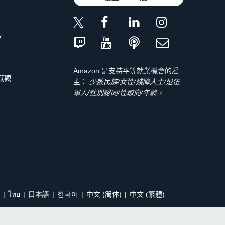
單
Amazon 是支持平等就業機會的雇
 概觀
主：
少數民族/女性/殘障人士/退伍
軍人/性別認同/性取向/年齡。
ไทย
日本語
한국어
中文 (简体)
中文 (繁體)