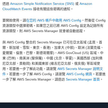
透過
Amazon Simple Notification Service (SNS)
或
Amazon
CloudWatch Events
接收有關這些密碼的通知。
要開始使用，請
在您的 AWS 帳戶中啟用 AWS Config
。然後從 Config
資源類型中選擇密碼。如果您之前已將 AWS Config 設定為記錄所有
資源類型，則 AWS Secrets Manager 就會被自動追蹤。
與 AWS Config 整合的 Secrets Manage 已可在亞太區域 (孟買、首
爾、新加坡、雪梨、東京、香港)、加拿大 (中部)、歐洲 (法蘭克福、
愛爾蘭、倫敦、巴黎、斯德哥爾摩)、AWS GovCloud (US) 區域、中
東 (巴林)、南美洲 (聖保羅)、中國 (北京、寧夏)、美國西部 (加利佛
尼亞北部、奧勒岡) 和美國東部 (維吉尼亞北部、俄亥俄) 等區域使
用。若要進一步了解此功能，請瀏覽
AWS Secrets Manager 說明文
件
。若要進一步了解 AWS Config，請瀏覽
AWS Config 網頁
。若要進
一步了解 AWS Secrets Manager，請造訪
Secrets Manager 首頁
。