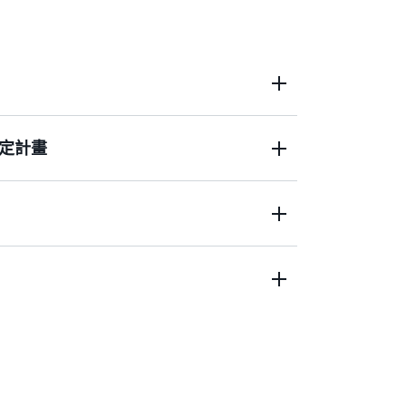
定計畫
發展資料，並使用 ML 將不同的資料轉換為
N 級可見性和 AWS Supply Chain 永續發展 (即
關整個供應鏈潛在庫存風險的洞察。制定更準確
，並與合作夥伴協作，以更快達成意見一致
ain 資料湖 »
洞察 »
案，並將複雜情境的結果及不同決策間的權