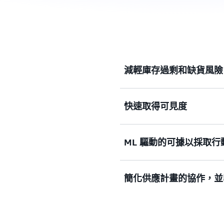
減輕庫存過剩和缺貨風險
減輕庫存過剩和缺貨的風險
快速取得可見度
無需平台轉換、前期授權費
ML 驅動的可據以採取行
可見度。
透過由機器學習 (ML) 
簡化供應計畫的協作，並
更安全、輕鬆地與合作夥伴
材料或元件短缺，並有效收