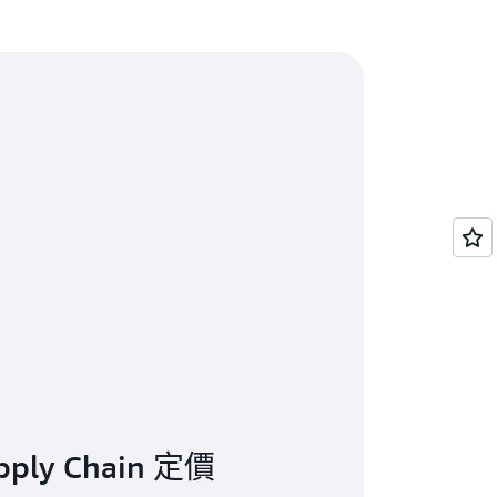
的 Amazon Q »
ply Chain 定價