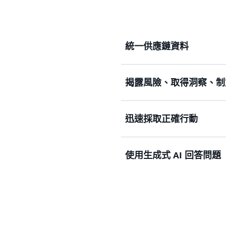
統一供應鏈資料
揭露風險、取得洞察、制
從供應鏈中收集庫存和永續
統一的資料湖。
迅速採取正確行動
探索 AWS Supply Chain 
利用 ML 技術，取得有
將推出) »
的供需計畫。
使用生成式 AI 回答問題
檢閱建議的行動以減輕風險
進一步了解 AWS Supply Ch
進一步了解由機器學習提供的
並實作決策。
接收對供應鏈問題的智慧答
探索建議的行動和協作 »
衡取捨以視覺化方式呈現。