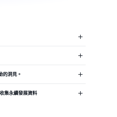
，改善客戶體驗，同時降低超額庫存成本。
用或長期承諾，即可快速取得整個供應鏈的
動的洞見。
驅動的可執行洞察，制定更明智的供應鏈決策。
收集永續發展資料
在供應計畫和訂單承諾上協作。識別並減輕
集永續發展資料。