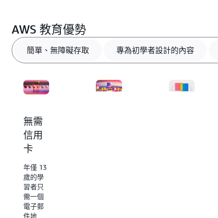
AWS 教育優勢
簡單、無障礙存取
專為初學者設計的內容
無需
對雲
尋找
信用
端感
職業
卡
興趣
機會
嗎？
年僅 13
18 歲以
歲的學
上的學
AWS
習者只
習者可
Educate
需一個
存取
提供廣
電子郵
AWS
泛的免
件地
Educate