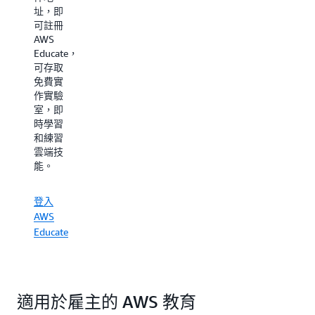
費、自
址，即
招聘欄
主進度
可註冊
來探
線上培
AWS
索、搜
訓庫，
Educate，
尋和申
涵蓋各
可存取
請成千
種主
免費實
上萬與
題。無
作實驗
世界各
論您偏
室，即
地各種
好透過
時學習
類型的
觀看影
和練習
組織合
片來學
雲端技
作的緊
習，還
能。
缺職位
是透過
和實習
實作練
機會。
習來學
登入
習，
AWS
AWS
登入
Educate
Educate
AWS
能滿足
Educate
每個人
的需
適用於雇主的 AWS 教育
求。您
甚至可