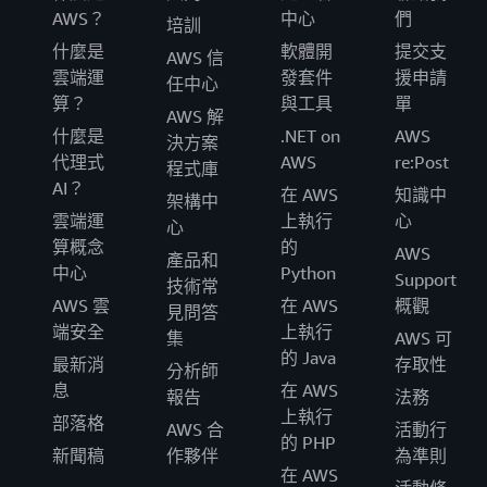
AWS？
中心
們
培訓
什麼是
軟體開
提交支
AWS 信
雲端運
發套件
援申請
任中心
算？
與工具
單
AWS 解
什麼是
.NET on
AWS
決方案
代理式
AWS
re:Post
程式庫
AI？
在 AWS
知識中
架構中
雲端運
上執行
心
心
算概念
的
AWS
產品和
中心
Python
Support
技術常
AWS 雲
在 AWS
概觀
見問答
端安全
上執行
集
AWS 可
的 Java
最新消
存取性
分析師
息
在 AWS
報告
法務
上執行
部落格
AWS 合
活動行
的 PHP
新聞稿
作夥伴
為準則
在 AWS