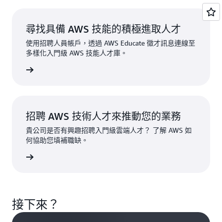
以獲得
可分享
尋找具備 AWS 技能的積極進取人才
的數位
徽章來
使用招聘人員帳戶，透過 AWS Educate 徵才訊息連線至
展示您
多樣化入門級 AWS 技能人才庫。
的技
能。
註冊帳戶
登入
AWS
Educate
招聘 AWS 技術人才來推動您的業務
貴公司是否有興趣招聘入門級雲端人才？ 了解 AWS 如
何協助您填補職缺。
聯絡我們
接下來？