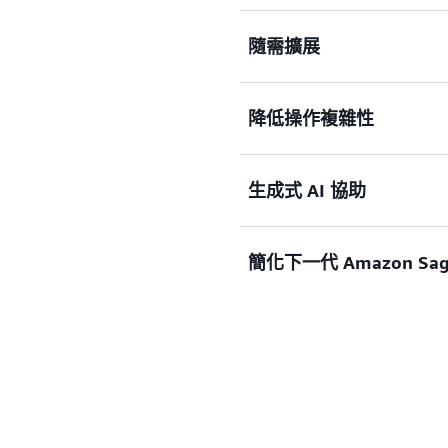
AWS Glue 提供資料
隨需擴展
速將資料投入使用。AWS 
計和自動化現代資料管線，
合。
降低操作複雜性
AWS Glue 甚至會自動
PB，而無需管理基礎架構
AWS Glue 透過提供
生成式 AI 協助
除基礎架構管理，讓團隊專
器。
在整個資料整合之旅中取得 A
簡化下一代 Amazon Sa
現代化您的 Spark 任務。AW
升級以及內建 Spark 疑難
在下一代 Amazon Sag
整合您的資料，無論資料位於
Amazon Athena、Ama
切盡在 Amazon Sage
AWS Glue 資料處理功能可在 
SageMaker 視覺化的 ETL