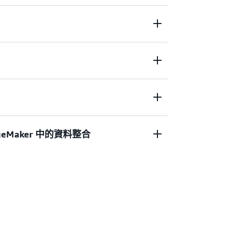
整合所需的所有功能，因此，您可以取得洞見，快
Glue 提供完全受管的無伺服器工具組，可設
並具有內建 ETL、結構描述探索和跨服務整
將資源需求極高的資料處理工作從 GB 擴展至
，而且您只需為使用的資源付費。
具有內建排程和監控功能的無伺服器資料管道來消
注於建立資料工作流程，而不是維護伺服
I 支援的協助 — 從自動產生 ETL 程式碼到
geMaker 中的資料整合
S Glue 提供智慧程式碼產生、AI 輔助 Spark
排解。
eMaker 中，運用快速輕鬆的資料來源連線能力來
何處，皆不成問題。使用 AWS Glue、
zon EMR 和 MWAA 的組合建立資料處理專案，一
Maker 中完成，並從共用管理和監控體驗中受益。
Amazon SageMaker 筆記本和 Amazon
 中使用。