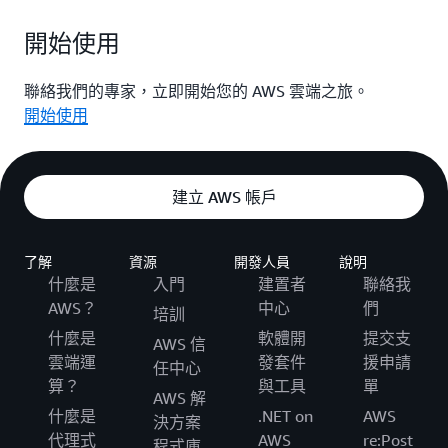
開始使用
聯絡我們的專家，立即開始您的 AWS 雲端之旅。
開始使用
建立 AWS 帳戶
了解
資源
開發人員
說明
什麼是
入門
建置者
聯絡我
AWS？
中心
們
培訓
什麼是
軟體開
提交支
AWS 信
雲端運
發套件
援申請
任中心
算？
與工具
單
AWS 解
什麼是
.NET on
AWS
決方案
代理式
AWS
re:Post
程式庫