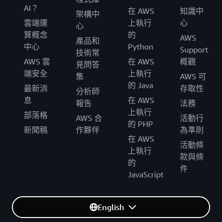
AI？
在 AWS
知識中
架構中
雲端運
上執行
心
心
算概念
的
AWS
產品和
中心
Python
Support
技術常
AWS 雲
在 AWS
概觀
見問答
端安全
上執行
集
AWS 可
的 Java
最新消
存取性
分析師
息
在 AWS
報告
法務
上執行
部落格
AWS 合
活動行
的 PHP
新聞稿
作夥伴
為準則
在 AWS
活動條
上執行
款與條
的
件
JavaScript
English