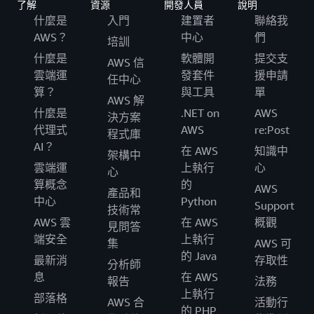
了解
資源
開發人員
說明
什麼是
入門
建置者
聯絡我
AWS？
中心
們
培訓
什麼是
軟體開
提交支
AWS 信
雲端運
發套件
援申請
任中心
算？
與工具
單
AWS 解
什麼是
.NET on
AWS
決方案
代理式
AWS
re:Post
程式庫
AI？
在 AWS
知識中
架構中
雲端運
上執行
心
心
算概念
的
AWS
產品和
中心
Python
Support
技術常
AWS 雲
在 AWS
概觀
見問答
端安全
上執行
集
AWS 可
的 Java
最新消
存取性
分析師
息
在 AWS
報告
法務
上執行
部落格
AWS 合
活動行
的 PHP